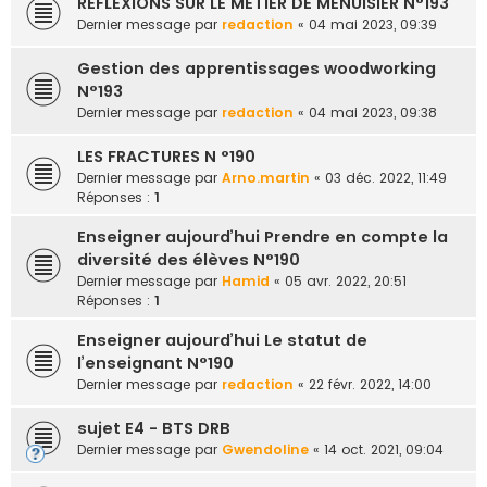
RÉFLEXIONS SUR LE MÉTIER DE MENUISIER N°193
Dernier message par
redaction
«
04 mai 2023, 09:39
Gestion des apprentissages woodworking
N°193
Dernier message par
redaction
«
04 mai 2023, 09:38
LES FRACTURES N °190
Dernier message par
Arno.martin
«
03 déc. 2022, 11:49
Réponses :
1
Enseigner aujourd’hui Prendre en compte la
diversité des élèves N°190
Dernier message par
Hamid
«
05 avr. 2022, 20:51
Réponses :
1
Enseigner aujourd’hui Le statut de
l’enseignant N°190
Dernier message par
redaction
«
22 févr. 2022, 14:00
sujet E4 - BTS DRB
Dernier message par
Gwendoline
«
14 oct. 2021, 09:04