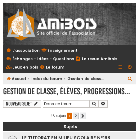
L'association
Enseignement
Échanges - Idées - Questions
La revue Amibois
Jeux en bois
Le forum
R
Accueil
Index du forum
Gestion de classe, élèves, progressions...
e
Gestion de classe, élèves, progressions...
c
h
Rechercher
Recherche avanc
Nouveau sujet
e
48 sujets
1
2
Suivante
r
Sujets
c
h
LE TUTORAT EN MILIEU SCOLAIRE N°198