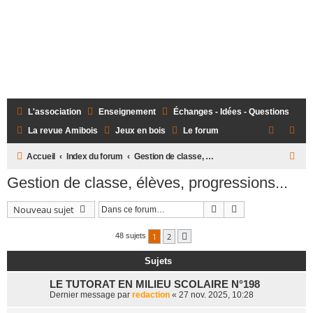
L'association
Enseignement
Échanges - Idées - Questions
La revue Amibois
Jeux en bois
Le forum
R
Accueil
Index du forum
Gestion de classe, élèves, progressions...
e
Gestion de classe, élèves, progressions...
c
Rechercher
Recherche avanc
Nouveau sujet
h
e
1
2
48 sujets
Suivante
r
Sujets
c
h
LE TUTORAT EN MILIEU SCOLAIRE N°198
Dernier message par
redaction
«
27 nov. 2025, 10:28
e