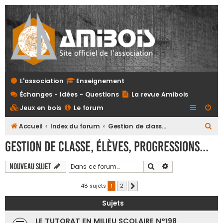
L'association
Enseignement
Échanges - Idées - Questions
La revue Amibois
Jeux en bois
Le forum
R
Accueil
Index du forum
Gestion de classe, élèves, progressions...
e
Gestion de classe, élèves, progressions...
c
h
Rechercher
Recherche avanc
Nouveau sujet
e
48 sujets
1
2
Suivante
r
Sujets
c
h
LE TUTORAT EN MILIEU SCOLAIRE N°198