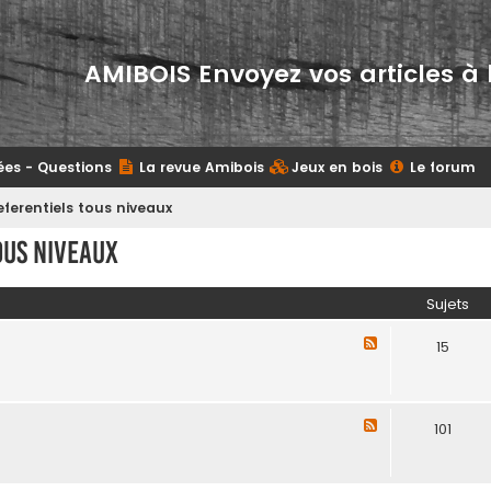
AMIBOIS Envoyez vos articles à 
ées - Questions
La revue Amibois
Jeux en bois
Le forum
eferentiels tous niveaux
ous niveaux
Sujets
F
15
l
u
x
-
F
101
R
l
é
u
f
x