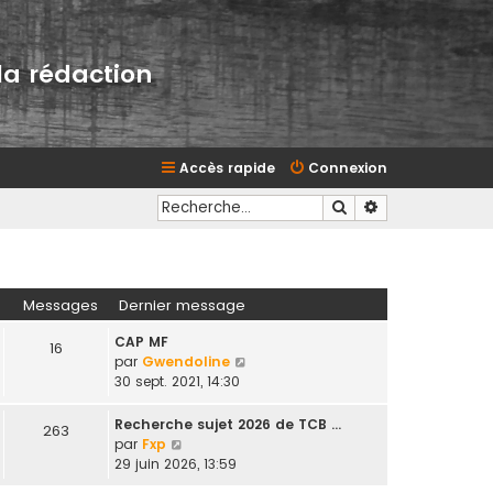
la rédaction
Accès rapide
Connexion
Rechercher
Recherche avan
Messages
Dernier message
CAP MF
16
V
par
Gwendoline
o
30 sept. 2021, 14:30
i
r
Recherche sujet 2026 de TCB …
263
l
V
par
Fxp
e
o
29 juin 2026, 13:59
d
i