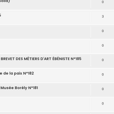
olid)
0
5
3
0
0
BREVET DES MÉTIERS D’ART ÉBÉNISTE N°185
0
le de la paix N°182
0
 Musée Borély N°181
0
0