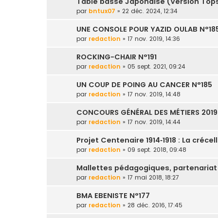
Table basse Japonaise (Version Tops
par
bntux07
» 22 déc. 2024, 12:34
UNE CONSOLE POUR YAZID OULAB N°18
par
redaction
» 17 nov. 2019, 14:36
ROCKING-CHAIR N°191
par
redaction
» 05 sept. 2021, 09:24
UN COUP DE POING AU CANCER N°185
par
redaction
» 17 nov. 2019, 14:48
CONCOURS GÉNÉRAL DES MÉTIERS 2019 
par
redaction
» 17 nov. 2019, 14:44
Projet Centenaire 1914‐1918 : La crécel
par
redaction
» 09 sept. 2018, 09:48
Mallettes pédagogiques, partenariat
par
redaction
» 17 mai 2018, 18:27
BMA EBENISTE N°177
par
redaction
» 28 déc. 2016, 17:45