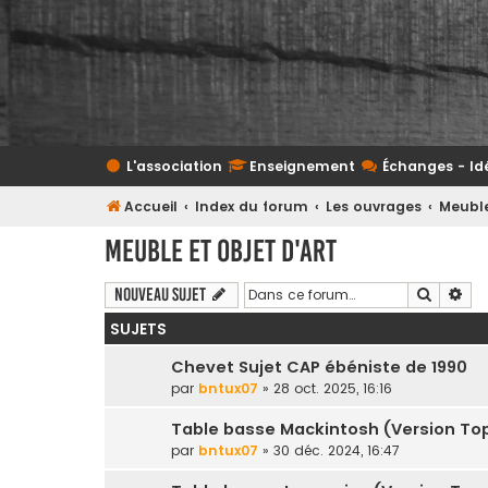
L'association
Enseignement
Échanges - Id
Accueil
Index du forum
Les ouvrages
Meuble
Meuble et objet d'art
Recherc
Rec
Nouveau sujet
SUJETS
Chevet Sujet CAP ébéniste de 1990
par
bntux07
» 28 oct. 2025, 16:16
Table basse Mackintosh (Version Top
par
bntux07
» 30 déc. 2024, 16:47