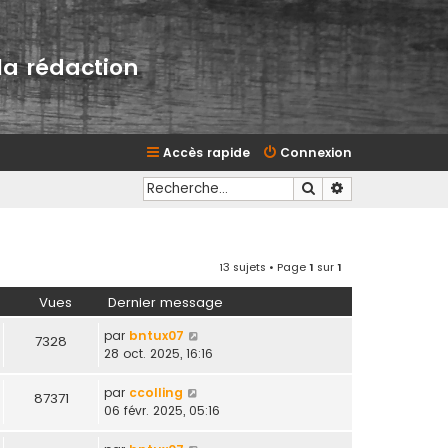
la rédaction
Accès rapide
Connexion
Rechercher
Recherche avan
13 sujets • Page
1
sur
1
Vues
Dernier message
par
bntux07
7328
28 oct. 2025, 16:16
par
ccolling
87371
06 févr. 2025, 05:16