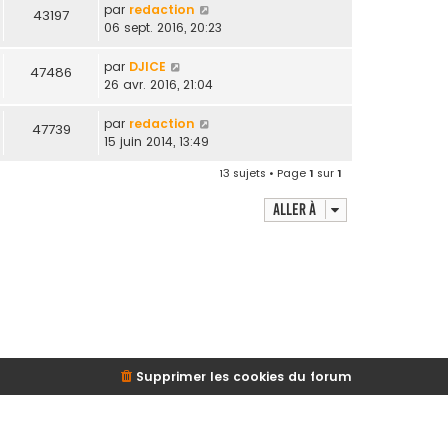
par
redaction
43197
06 sept. 2016, 20:23
par
DJICE
47486
26 avr. 2016, 21:04
par
redaction
47739
15 juin 2014, 13:49
13 sujets • Page
1
sur
1
Aller à
Supprimer les cookies du forum
d