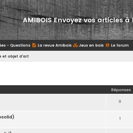
AMIBOIS Envoyez vos articles à 
ées - Questions
La revue Amibois
Jeux en bois
Le forum
 et objet d'art
her
herche avancée
Réponses
0
solid)
1