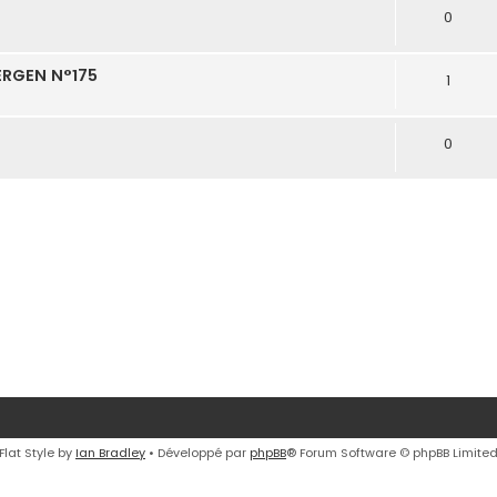
0
ERGEN N°175
1
0
Flat Style by
Ian Bradley
• Développé par
phpBB
® Forum Software © phpBB Limite