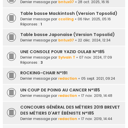
Dernier message par
bntux07
«
28 oct. 2025, 16:16
e
r
Table basse Mackintosh (Version Topsolid)
Dernier message par
ccolling
«
06 févr. 2025, 05:16
Réponses :
1
Table basse Japonaise (Version Topsolid)
Dernier message par
bntux07
«
22 déc. 2024, 12:34
UNE CONSOLE POUR YAZID OULAB N°185
Dernier message par
Sylvain T
«
07 nov. 2024, 17:09
Réponses :
3
ROCKING-CHAIR N°191
Dernier message par
redaction
«
05 sept. 2021, 09:24
UN COUP DE POING AU CANCER N°185
Dernier message par
redaction
«
17 nov. 2019, 14:48
CONCOURS GÉNÉRAL DES MÉTIERS 2019 BREVET
DES MÉTIERS D’ART ÉBÉNISTE N°185
Dernier message par
redaction
«
17 nov. 2019, 14:44