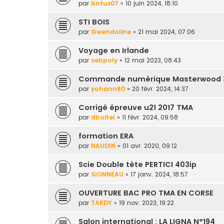
par
bntux07
» 10 juin 2024, 18:10
STI BOIS
par
Gwendoline
» 21 mai 2024, 07:06
Voyage en Irlande
par
sebpoly
» 12 mai 2023, 08:43
Commande numérique Masterwood 
par
yohann60
» 20 févr. 2024, 14:37
Corrigé épreuve u21 2017 TMA
par
dboitel
» 11 févr. 2024, 09:58
formation ERA
par
NAUDIN
» 01 avr. 2020, 09:12
Scie Double tète PERTICI 403ip
par
SIONNEAU
» 17 janv. 2024, 18:57
OUVERTURE BAC PRO TMA EN CORSE
par
TARDY
» 19 nov. 2023, 19:22
Salon international : LA LIGNA N°194