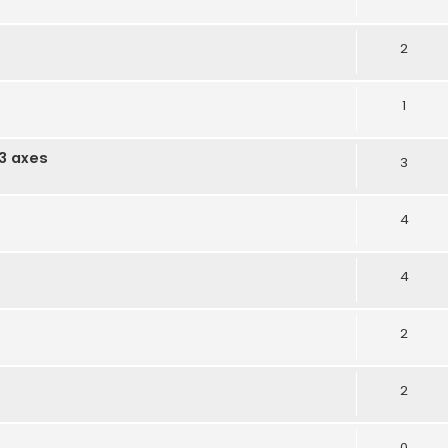
2
1
3 axes
3
4
4
2
2
0