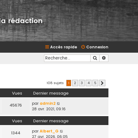
la rédaction
Accès rapide
Connexion
Rechercher
Recherche avan
.
108 sujets
1
2
3
4
5
Suivante
Vues
Dernier message
par
admin2
45676
28 avr. 2021, 09:16
Vues
Dernier message
par
Albert_G
1344
27 avr. 2026, 06:05