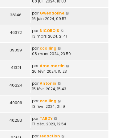
08 juil. 2024, 10:03
par
Gwendoline
38146
16 juin 2024, 09:57
par
NICOBOIS
46372
13 mars 2024, 21:41
par
ccolling
39359
08 mars 2024, 23:50
par
Arno.martin
41321
26 févr. 2024, 15:23
par
Antonin
48224
15 févr. 2024, 15:43
par
ccolling
40006
13 févr. 2024, 01:19
par
TARDY
40258
17 déc. 2023, 12:54
par
redaction
92141