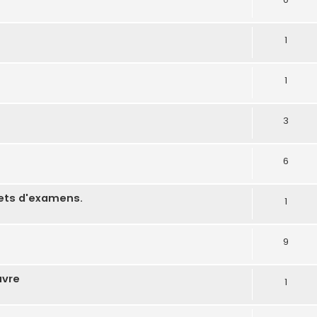
1
1
3
6
jets d'examens.
1
9
uvre
1