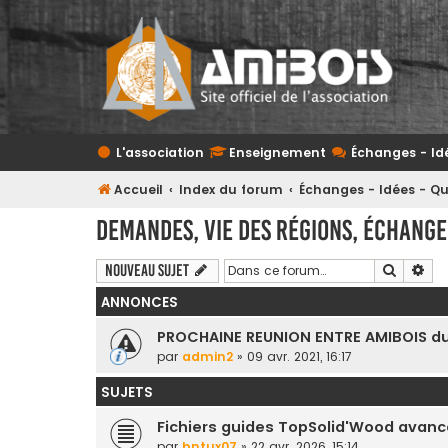
L'association
Enseignement
Échanges - Id
Accueil
Index du forum
Échanges - Idées - Q
Demandes, vie des régions, échange 
Recherc
Rec
Nouveau sujet
ANNONCES
PROCHAINE REUNION ENTRE AMIBOIS du 
par
admin2
» 09 avr. 2021, 16:17
SUJETS
Fichiers guides TopSolid'Wood avan
par
bntux07
» 22 avr. 2026, 15:14