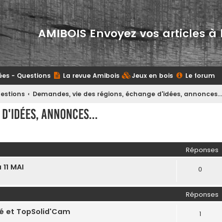
AMIBOIS Envoyez vos articles à 
ées - Questions
La revue Amibois
Jeux en bois
Le forum
uestions
Demandes, vie des régions, échange d'idées, annonces..
d'idées, annonces...
her
herche avancée
Réponses
11 MAI
0
Réponses
cé et TopSolid'Cam
1