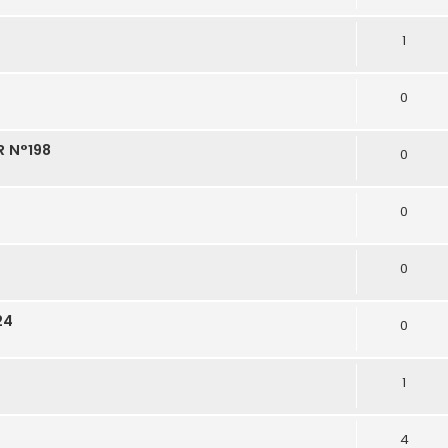
1
0
R N°198
0
0
0
24
0
1
4