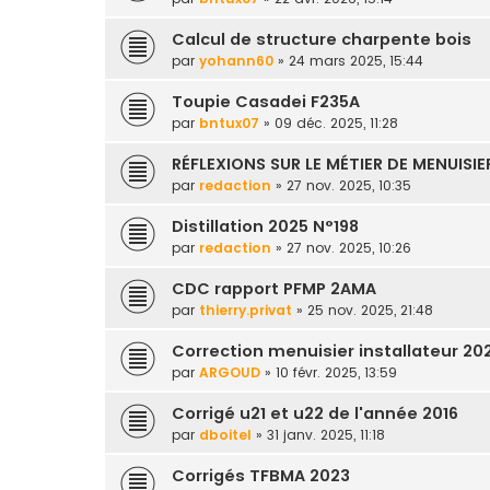
Calcul de structure charpente bois
par
yohann60
» 24 mars 2025, 15:44
Toupie Casadei F235A
par
bntux07
» 09 déc. 2025, 11:28
RÉFLEXIONS SUR LE MÉTIER DE MENUISIE
par
redaction
» 27 nov. 2025, 10:35
Distillation 2025 N°198
par
redaction
» 27 nov. 2025, 10:26
CDC rapport PFMP 2AMA
par
thierry.privat
» 25 nov. 2025, 21:48
Correction menuisier installateur 20
par
ARGOUD
» 10 févr. 2025, 13:59
Corrigé u21 et u22 de l'année 2016
par
dboitel
» 31 janv. 2025, 11:18
Corrigés TFBMA 2023