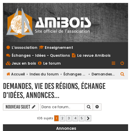
L'association
Enseignement
Échanges - Idées - Questions
La revue Amibois
Jeux en bois
Le forum
R
Accueil
Index du forum
Échanges - Idées - Questions
Demandes, vie des régions, échange d'idées, annonces...
e
Demandes, vie des régions, échange
c
d'idées, annonces...
h
e
Rechercher
Recherche avanc
Nouveau sujet
r
108 sujets
1
2
3
4
5
Suivante
c
h
Annonces