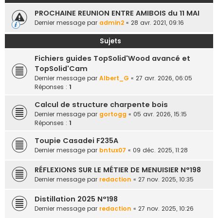
e
PROCHAINE REUNION ENTRE AMIBOIS du 11 MAI
r
Dernier message par
admin2
«
28 avr. 2021, 09:16
Sujets
Fichiers guides TopSolid'Wood avancé et
TopSolid'Cam
Dernier message par
Albert_G
«
27 avr. 2026, 06:05
Réponses :
1
Calcul de structure charpente bois
Dernier message par
gortogg
«
05 avr. 2026, 15:15
Réponses :
1
Toupie Casadei F235A
Dernier message par
bntux07
«
09 déc. 2025, 11:28
RÉFLEXIONS SUR LE MÉTIER DE MENUISIER N°198
Dernier message par
redaction
«
27 nov. 2025, 10:35
Distillation 2025 N°198
Dernier message par
redaction
«
27 nov. 2025, 10:26