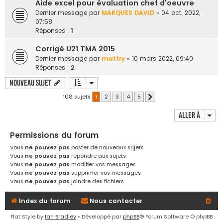
Aide excel pour évaluation chef d'oeuvre
Dernier message par
MARQUES DAVID
«
04 oct. 2022,
07:58
Réponses :
1
Corrigé U21 TMA 2015
Dernier message par
mattry
«
10 mars 2022, 09:40
Réponses :
2
Nouveau sujet
108 sujets
1
2
3
4
5
Suivante
Aller à
Permissions du forum
Vous
ne pouvez pas
poster de nouveaux sujets
Vous
ne pouvez pas
répondre aux sujets
Vous
ne pouvez pas
modifier vos messages
Vous
ne pouvez pas
supprimer vos messages
Vous
ne pouvez pas
joindre des fichiers
Index du forum
Nous contacter
Flat Style by
Ian Bradley
• Développé par
phpBB
® Forum Software © phpBB