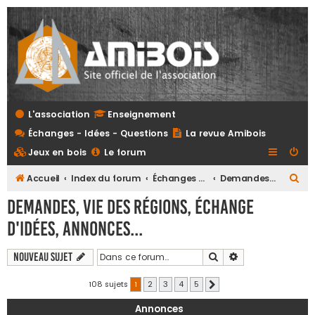
L'association
Enseignement
Échanges - Idées - Questions
La revue Amibois
Jeux en bois
Le forum
R
Accueil
Index du forum
Échanges - Idées - Questions
Demandes, vie des régions, échange d'idées, annonces...
e
Demandes, vie des régions, échange
c
d'idées, annonces...
h
e
Rechercher
Recherche avanc
Nouveau sujet
r
108 sujets
1
2
3
4
5
Suivante
c
h
Annonces