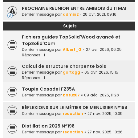
e
PROCHAINE REUNION ENTRE AMIBOIS du 11 MAI
r
Dernier message par
admin2
«
28 avr. 2021, 09:16
Sujets
Fichiers guides TopSolid'Wood avancé et
TopSolid'Cam
Dernier message par
Albert_G
«
27 avr. 2026, 06:05
Réponses :
1
Calcul de structure charpente bois
Dernier message par
gortogg
«
05 avr. 2026, 15:15
Réponses :
1
Toupie Casadei F235A
Dernier message par
bntux07
«
09 déc. 2025, 11:28
RÉFLEXIONS SUR LE MÉTIER DE MENUISIER N°198
Dernier message par
redaction
«
27 nov. 2025, 10:35
Distillation 2025 N°198
Dernier message par
redaction
«
27 nov. 2025, 10:26