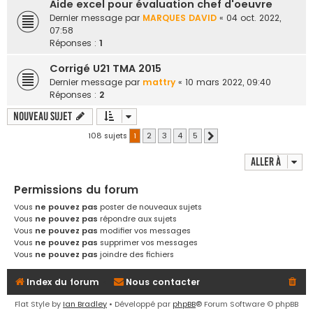
Aide excel pour évaluation chef d'oeuvre
Dernier message par
MARQUES DAVID
«
04 oct. 2022,
07:58
Réponses :
1
Corrigé U21 TMA 2015
Dernier message par
mattry
«
10 mars 2022, 09:40
Réponses :
2
Nouveau sujet
108 sujets
1
2
3
4
5
Suivante
Aller à
Permissions du forum
Vous
ne pouvez pas
poster de nouveaux sujets
Vous
ne pouvez pas
répondre aux sujets
Vous
ne pouvez pas
modifier vos messages
Vous
ne pouvez pas
supprimer vos messages
Vous
ne pouvez pas
joindre des fichiers
Index du forum
Nous contacter
Flat Style by
Ian Bradley
• Développé par
phpBB
® Forum Software © phpBB