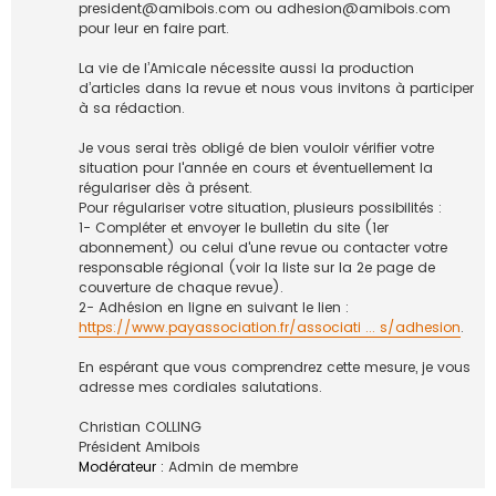
S
president@amibois.com
ou
adhesion@amibois.com
E
pour leur en faire part.
T
N
La vie de l’Amicale nécessite aussi la production
O
d’articles dans la revue et nous vous invitons à participer
U
à sa rédaction.
V
E
Je vous serai très obligé de bien vouloir vérifier votre
A
situation pour l'année en cours et éventuellement la
U
régulariser dès à présent.
X
Pour régulariser votre situation, plusieurs possibilités :
A
1- Compléter et envoyer le bulletin du site (1er
D
abonnement) ou celui d'une revue ou contacter votre
H
responsable régional (voir la liste sur la 2e page de
E
couverture de chaque revue).
R
2- Adhésion en ligne en suivant le lien :
E
https://www.payassociation.fr/associati ... s/adhesion
.
N
T
En espérant que vous comprendrez cette mesure, je vous
S
adresse mes cordiales salutations.
Christian COLLING
Président Amibois
Modérateur :
Admin de membre