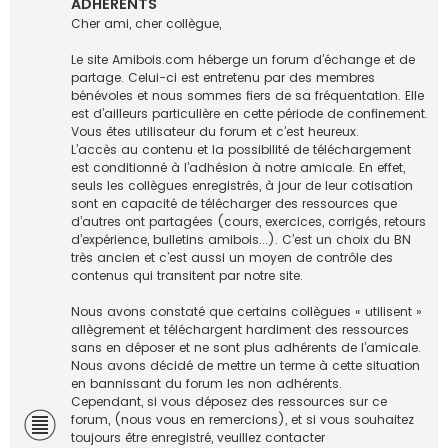
l
ADHERENTS
e
u
Cher ami, cher collègue,
x
r
-
Le site Amibois.com héberge un forum d’échange et de
A
partage. Celui-ci est entretenu par des membres
U
bénévoles et nous sommes fiers de sa fréquentation. Elle
X
est d’ailleurs particulière en cette période de confinement.
A
Vous êtes utilisateur du forum et c’est heureux.
M
L’accès au contenu et la possibilité de téléchargement
I
est conditionné à l’adhésion à notre amicale. En effet,
B
seuls les collègues enregistrés, à jour de leur cotisation
O
sont en capacité de télécharger des ressources que
I
d’autres ont partagées (cours, exercices, corrigés, retours
S
d’expérience, bulletins amibois...). C’est un choix du BN
U
très ancien et c’est aussi un moyen de contrôle des
T
contenus qui transitent par notre site.
I
L
Nous avons constaté que certains collègues « utilisent »
I
allègrement et téléchargent hardiment des ressources
S
sans en déposer et ne sont plus adhérents de l’amicale.
A
Nous avons décidé de mettre un terme à cette situation
T
en bannissant du forum les non adhérents.
E
Cependant, si vous déposez des ressources sur ce
U
forum, (nous vous en remercions), et si vous souhaitez
R
toujours être enregistré, veuillez contacter