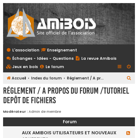
L'association
Enseignement
Échanges - Idées - Questions
La revue Amibois
Jeux en bois
Le forum
R
Accueil
Index du forum
Réglement / A propos du forum /Tutoriel depôt de fichiers
e
Réglement / A propos du forum /Tutoriel
c
depôt de fichiers
h
e
Modérateur :
Admin de membre
r
Forum
c
AUX AMIBOIS UTILISATEURS ET NOUVEAUX
F
h