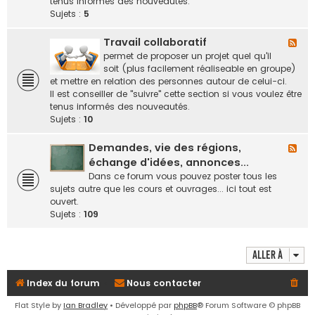
-
tenus informés des nouveautés.
e
R
Sujets :
5
e
r
l
Travail collaboratif
F
a
l
permet de proposer un projet quel qu'il
i
u
soit (plus facilement réaliseable en groupe)
d
x
et mettre en relation des personnes autour de celui-ci.
'
-
Il est conseiller de "suivre" cette section si vous voulez être
i
T
tenus informés des nouveautés.
n
r
Sujets :
10
f
a
o
v
Demandes, vie des régions,
F
r
a
l
échange d'idées, annonces...
m
i
u
Dans ce forum vous pouvez poster tous les
a
l
x
sujets autre que les cours et ouvrages... ici tout est
t
c
-
ouvert.
i
o
D
Sujets :
109
o
l
e
n
l
m
s
a
a
o
Aller à
b
n
f
o
d
f
Index du forum
Nous contacter
r
e
i
a
s
c
Flat Style by
Ian Bradley
• Développé par
phpBB
® Forum Software © phpBB
t
,