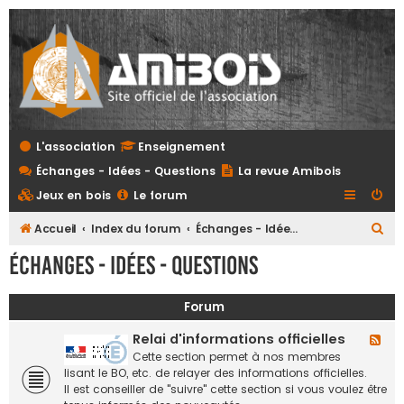
L'association
Enseignement
Échanges - Idées - Questions
La revue Amibois
Jeux en bois
Le forum
R
Accueil
Index du forum
Échanges - Idées - Questions
e
Échanges - Idées - Questions
c
h
Forum
e
Relai d'informations officielles
F
r
l
Cette section permet à nos membres
c
u
lisant le BO, etc. de relayer des informations officielles.
x
Il est conseiller de "suivre" cette section si vous voulez être
h