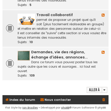
-
tenus informés des nouveautés.
e
R
Sujets :
5
e
r
l
Travail collaboratif
F
a
l
permet de proposer un projet quel qu'il
i
u
soit (plus facilement réaliseable en groupe)
d
x
et mettre en relation des personnes autour de celui-ci.
'
-
Il est conseiller de "suivre" cette section si vous voulez être
i
T
tenus informés des nouveautés.
n
r
Sujets :
10
f
a
o
v
Demandes, vie des régions,
F
r
a
l
échange d'idées, annonces...
m
i
u
Dans ce forum vous pouvez poster tous les
a
l
x
sujets autre que les cours et ouvrages... ici tout est
t
c
-
ouvert.
i
o
D
Sujets :
109
o
l
e
n
l
m
s
a
a
o
Aller à
b
n
f
o
d
f
Index du forum
Nous contacter
r
e
i
a
s
c
Flat Style by
Ian Bradley
• Développé par
phpBB
® Forum Software © phpBB
t
,