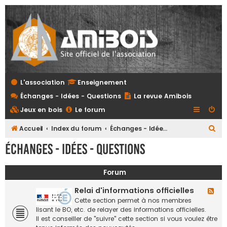
L'association
Enseignement
Échanges - Idées - Questions
La revue Amibois
Jeux en bois
Le forum
R
Accueil
Index du forum
Échanges - Idées - Questions
e
Échanges - Idées - Questions
c
h
Forum
e
Relai d'informations officielles
F
r
l
Cette section permet à nos membres
c
u
lisant le BO, etc. de relayer des informations officielles.
x
Il est conseiller de "suivre" cette section si vous voulez être
h