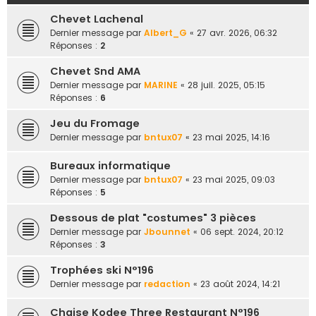
e
Chevet Lachenal
r
Dernier message par
Albert_G
«
27 avr. 2026, 06:32
Réponses :
2
Chevet Snd AMA
Dernier message par
MARINE
«
28 juil. 2025, 05:15
Réponses :
6
Jeu du Fromage
Dernier message par
bntux07
«
23 mai 2025, 14:16
Bureaux informatique
Dernier message par
bntux07
«
23 mai 2025, 09:03
Réponses :
5
Dessous de plat "costumes" 3 pièces
Dernier message par
Jbounnet
«
06 sept. 2024, 20:12
Réponses :
3
Trophées ski N°196
Dernier message par
redaction
«
23 août 2024, 14:21
Chaise Kodee Three Restaurant N°196