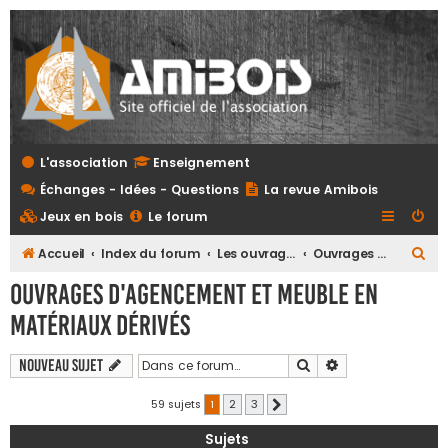
L'association
Enseignement
Échanges - Idées - Questions
La revue Amibois
Jeux en bois
Le forum
R
Accueil
Index du forum
Les ouvrages
Ouvrages d'agencement et meuble en matériaux dérivés
e
Ouvrages d'agencement et meuble en
c
matériaux dérivés
h
e
Rechercher
Recherche avanc
Nouveau sujet
r
59 sujets
1
2
3
Suivante
c
h
Sujets