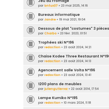
Jeu du Fromage
par
bntux07
» 23 mai 2025, 14:16
Bureaux informatique
par
Jandre
» 19 mai 2021, 19:04
Dessous de plat "costumes" 3 pièce
par
Charbo
» 23 févr. 2023, 01:51
Trophées ski N°196
par
redaction
» 23 août 2024, 14:21
Chaise Kodee Three Restaurant N°19
par
redaction
» 23 août 2024, 14:13
Agencement salle Volta N°196
par
redaction
» 23 août 2024, 13:41
1200 plans de meubles
par
juliengutierrez
» 22 août 2014, 17:54
Lampe Kumiko N°195
par
redaction
» 10 mars 2024, 11:18