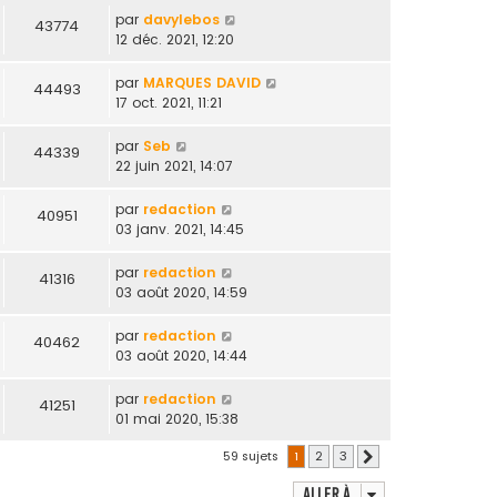
par
davylebos
43774
12 déc. 2021, 12:20
par
MARQUES DAVID
44493
17 oct. 2021, 11:21
par
Seb
44339
22 juin 2021, 14:07
par
redaction
40951
03 janv. 2021, 14:45
par
redaction
41316
03 août 2020, 14:59
par
redaction
40462
03 août 2020, 14:44
par
redaction
41251
01 mai 2020, 15:38
59 sujets
1
2
3
Suivante
Aller à