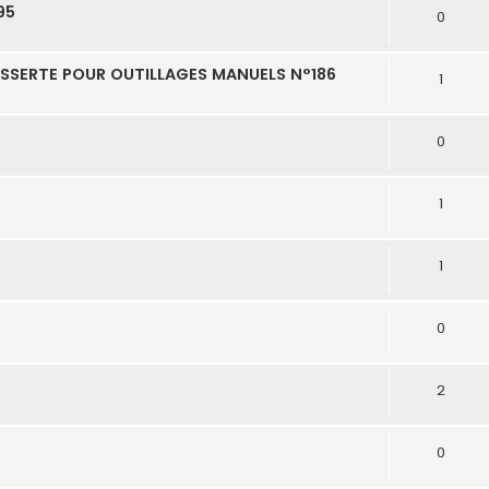
95
0
SSERTE POUR OUTILLAGES MANUELS N°186
1
0
1
1
0
2
0