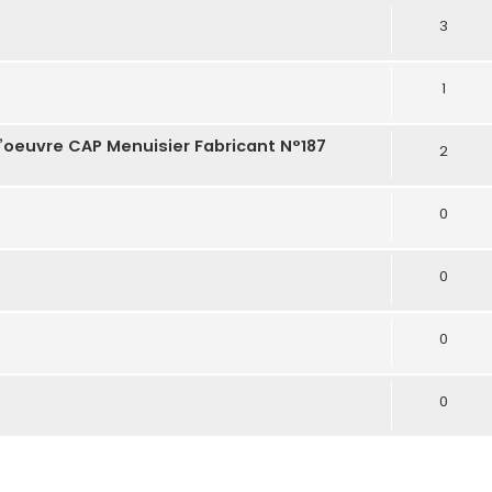
3
1
’oeuvre CAP Menuisier Fabricant N°187
2
0
0
0
0