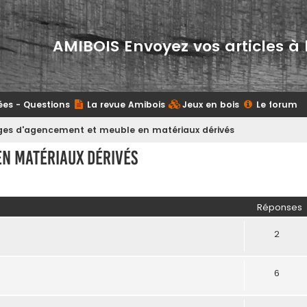
AMIBOIS Envoyez vos articles à 
ées - Questions
La revue Amibois
Jeux en bois
Le forum
es d'agencement et meuble en matériaux dérivés
n matériaux dérivés
her
herche avancée
Réponses
2
6