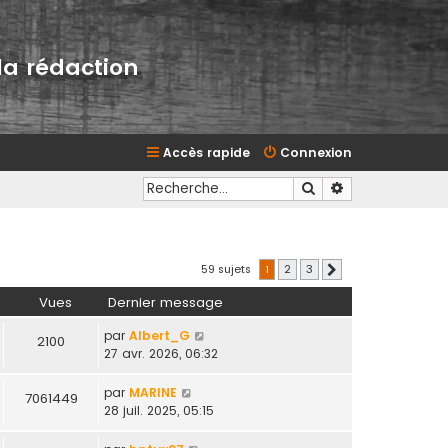
la rédaction
Accès rapide
Connexion
Rechercher
Recherche avan
59 sujets
1
2
3
Suivante
Vues
Dernier message
par
Albert_G
2100
27 avr. 2026, 06:32
par
MARINE
7061449
28 juil. 2025, 05:15