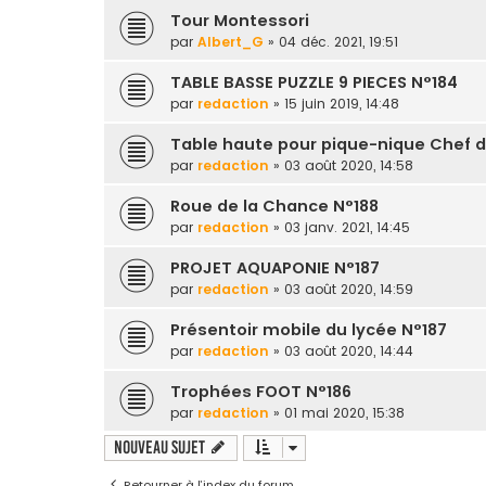
Tour Montessori
par
Albert_G
» 04 déc. 2021, 19:51
TABLE BASSE PUZZLE 9 PIECES N°184
par
redaction
» 15 juin 2019, 14:48
Table haute pour pique-nique Chef d
par
redaction
» 03 août 2020, 14:58
Roue de la Chance N°188
par
redaction
» 03 janv. 2021, 14:45
PROJET AQUAPONIE N°187
par
redaction
» 03 août 2020, 14:59
Présentoir mobile du lycée N°187
par
redaction
» 03 août 2020, 14:44
Trophées FOOT N°186
par
redaction
» 01 mai 2020, 15:38
Nouveau sujet
Retourner à l’index du forum