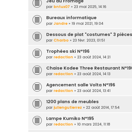
Jeu du Fromage
par
bntux07
» 23 mai 2025, 14:16
Bureaux informatique
par
Jandre
» 19 mai 2021, 19:04
Dessous de plat "costumes" 3 pièce
par
Charbo
» 23 févr. 2023, 01:51
Trophées ski N°196
par
redaction
» 23 août 2024, 14:21
Chaise Kodee Three Restaurant N°19
par
redaction
» 23 août 2024, 14:13
Agencement salle Volta N°196
par
redaction
» 23 août 2024, 13:41
1200 plans de meubles
par
juliengutierrez
» 22 août 2014, 17:54
Lampe Kumiko N°195
par
redaction
» 10 mars 2024, 11:18