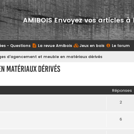
AMIBOIS Envoyez vos articles à 
ées - Questions
La revue Amibois
Jeux en bois
Le forum
es d'agencement et meuble en matériaux dérivés
n matériaux dérivés
her
herche avancée
Réponses
2
6