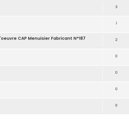
3
1
’oeuvre CAP Menuisier Fabricant N°187
2
0
0
0
0