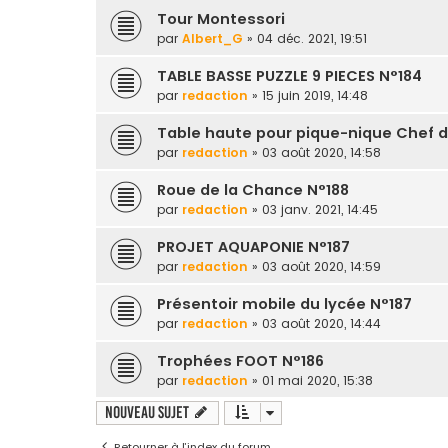
Tour Montessori
par
Albert_G
» 04 déc. 2021, 19:51
TABLE BASSE PUZZLE 9 PIECES N°184
par
redaction
» 15 juin 2019, 14:48
Table haute pour pique-nique Chef d
par
redaction
» 03 août 2020, 14:58
Roue de la Chance N°188
par
redaction
» 03 janv. 2021, 14:45
PROJET AQUAPONIE N°187
par
redaction
» 03 août 2020, 14:59
Présentoir mobile du lycée N°187
par
redaction
» 03 août 2020, 14:44
Trophées FOOT N°186
par
redaction
» 01 mai 2020, 15:38
Nouveau sujet
Retourner à l’index du forum