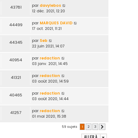
par
davylebos
43781
12 déc. 2021, 12:20
par
MARQUES DAVID
44499
17 oct. 2021, 11:21
par
Seb
44345
22 juin 2021, 14:07
par
redaction
40954
03 janv. 2021, 14:45
par
redaction
41321
03 août 2020, 14:59
par
redaction
40465
03 août 2020, 14:44
par
redaction
41257
01 mai 2020, 15:38
59 sujets
1
2
3
Suivante
Aller à