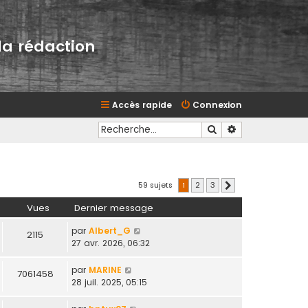
la rédaction
Accès rapide
Connexion
Rechercher
Recherche avan
59 sujets
1
2
3
Suivante
Vues
Dernier message
par
Albert_G
2115
27 avr. 2026, 06:32
par
MARINE
7061458
28 juil. 2025, 05:15