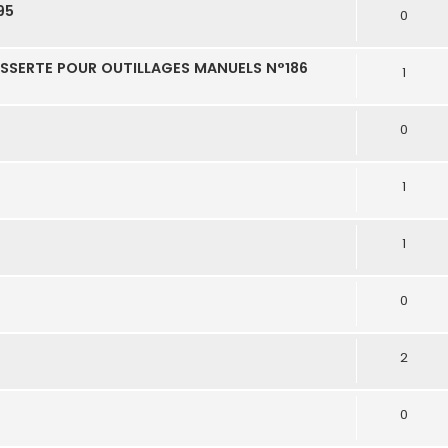
95
0
SSERTE POUR OUTILLAGES MANUELS N°186
1
0
1
1
0
2
0