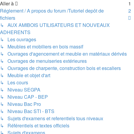
Aller à
1
Réglement / A propos du forum /Tutoriel depôt de
2
S
fichiers
↳ AUX AMIBOIS UTILISATEURS ET NOUVEAUX
ADHERENTS
↳ Les ouvrages
↳ Meubles et mobiliers en bois massif
↳ Ouvrages d'agencement et meuble en matériaux dérivés
↳ Ouvrages de menuiseries extérieures
↳ Ouvrages de charpente, construction bois et escaliers
↳ Meuble et objet d'art
↳ Les cours
↳ Niveau SEGPA
↳ Niveau CAP - BEP
↳ Niveau Bac Pro
↳ Niveau Bac STI - BTS
↳ Sujets d'examens et referentiels tous niveaux
↳ Référentiels et textes officiels
↳ Sujets d'examens