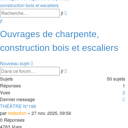
construction bois et escaliers
Recherche
Rechercher
avancée
Rechercher
Ouvrages de charpente,
construction bois et escaliers
Nouveau sujet
Recherche
Rechercher
avancée
Sujets
50 sujets
Réponses
1
Vues
2
S
Dernier message
THÉÂTRE N°198
par
redaction
» 27 nov. 2025, 09:56
0
Réponses
4763
Vues