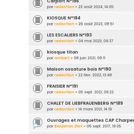
Carport N°196
par
redaction
» 23 août 2024, 14:05
KIOSQUE N°194
par
redaction
» 29 août 2023, 08:51
LES ESCALIERS N°193
par
redaction
» 04 mai 2023, 09:37
kiosque titan
par
ambert
» 08 juin 2021, 08:11
Maison ossature bois N°190
par
redaction
» 22 févr. 2022, 13:48
FRAISIER N°191
par
redaction
» 05 sept. 2021, 09:22
CHALET DE LIEBFRAUENBERG N°189
par
redaction
» 14 mars 2021, 14:19
Ouvrages et maquettes CAP Charpe
par
Benjamin Diot
» 06 sept. 2017, 19:35