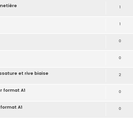
imetière
1
1
0
0
ssature et rive biaise
2
ur format A1
0
 format A1
0