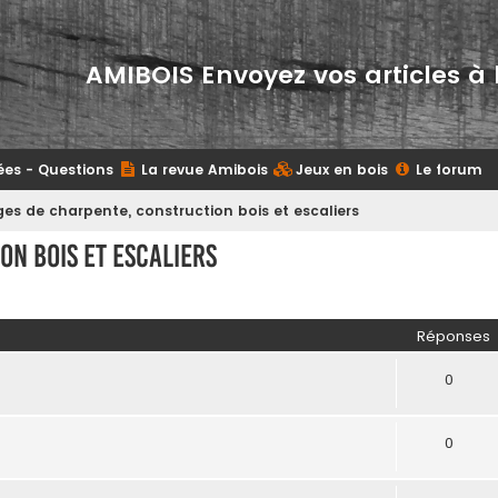
AMIBOIS Envoyez vos articles à 
ées - Questions
La revue Amibois
Jeux en bois
Le forum
es de charpente, construction bois et escaliers
n bois et escaliers
her
herche avancée
Réponses
0
0