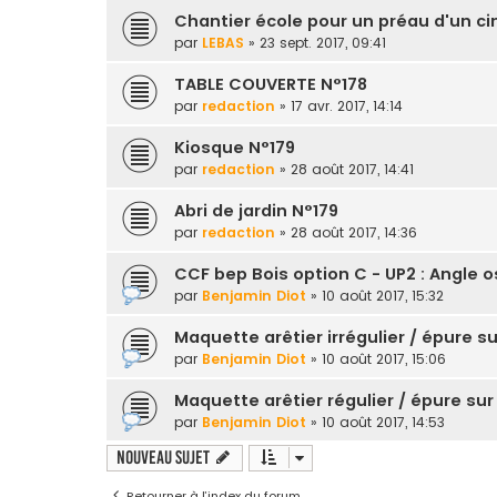
Chantier école pour un préau d'un c
par
LEBAS
» 23 sept. 2017, 09:41
TABLE COUVERTE N°178
par
redaction
» 17 avr. 2017, 14:14
Kiosque N°179
par
redaction
» 28 août 2017, 14:41
Abri de jardin N°179
par
redaction
» 28 août 2017, 14:36
CCF bep Bois option C - UP2 : Angle o
par
Benjamin Diot
» 10 août 2017, 15:32
Maquette arêtier irrégulier / épure s
par
Benjamin Diot
» 10 août 2017, 15:06
Maquette arêtier régulier / épure sur
par
Benjamin Diot
» 10 août 2017, 14:53
Nouveau sujet
Retourner à l’index du forum