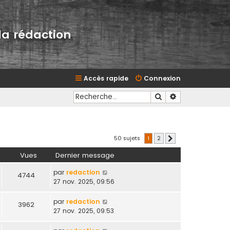
la rédaction
Accès rapide
Connexion
Rechercher
Recherche avan
50 sujets
1
2
Suivante
Vues
Dernier message
par
redaction
4744
27 nov. 2025, 09:56
par
redaction
3962
27 nov. 2025, 09:53