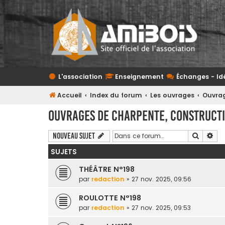
L'association
Enseignement
Échanges - Id
Accueil
Index du forum
Les ouvrages
Ouvrag
Ouvrages de charpente, constructio
Recherc
Rec
Nouveau sujet
SUJETS
THÉÂTRE N°198
par
redaction
» 27 nov. 2025, 09:56
ROULOTTE N°198
par
redaction
» 27 nov. 2025, 09:53