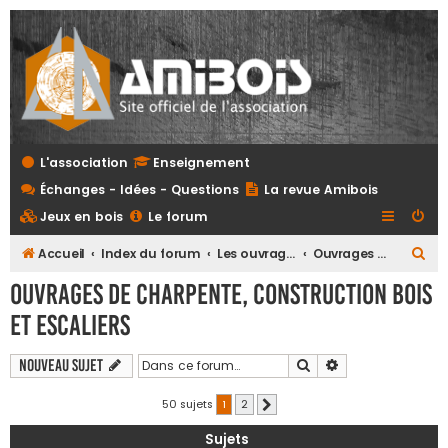
L'association
Enseignement
Échanges - Idées - Questions
La revue Amibois
Jeux en bois
Le forum
R
Accueil
Index du forum
Les ouvrages
Ouvrages de charpente, construction bois et escaliers
e
Ouvrages de charpente, construction bois
c
et escaliers
h
e
Rechercher
Recherche avanc
Nouveau sujet
r
50 sujets
1
2
Suivante
c
h
Sujets