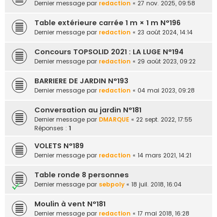
Dernier message par
redaction
«
27 nov. 2025, 09:58
e
r
Table extérieure carrée 1 m × 1 m N°196
Dernier message par
redaction
«
23 août 2024, 14:14
Concours TOPSOLID 2021 : LA LUGE N°194
Dernier message par
redaction
«
29 août 2023, 09:22
BARRIERE DE JARDIN N°193
Dernier message par
redaction
«
04 mai 2023, 09:28
Conversation au jardin N°181
Dernier message par
DMARQUE
«
22 sept. 2022, 17:55
Réponses :
1
VOLETS N°189
Dernier message par
redaction
«
14 mars 2021, 14:21
Table ronde 8 personnes
Dernier message par
sebpoly
«
18 juil. 2018, 16:04
Moulin à vent N°181
Dernier message par
redaction
«
17 mai 2018, 16:28