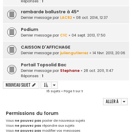
Réponses :
1
rambarde ballustre à 45°
Dernier message par
LAC82
«
08 oct. 2014, 12:37
Podium
Dernier message par
CfC
«
04 sept. 2013, 17:50
CAISSON D'AFFICHAGE
Dernier message par
juliengutierrez
«
14 févr. 2013, 20:06
Portail Topsolid Bac
Dernier message par
Stephane
«
28 oct. 2011, 11:47
Réponses :
1
Nouveau sujet
18 sujets • Page
1
sur
1
Aller à
Permissions du forum
Vous
ne pouvez pas
poster de nouveaux sujets
Vous
ne pouvez pas
répondre aux sujets
Vous
ne pouvez pas
modifier vos messages