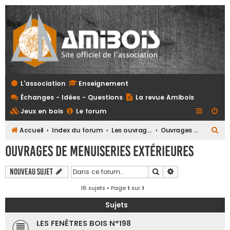
L'association
Enseignement
Échanges - Idées - Questions
La revue Amibois
Jeux en bois
Le forum
R
Accueil
Index du forum
Les ouvrages
Ouvrages de menuiseries extérieures
e
Ouvrages de menuiseries extérieures
c
h
Rechercher
Recherche avanc
Nouveau sujet
e
18 sujets • Page
1
sur
1
r
Sujets
c
LES FENÊTRES BOIS N°198
h