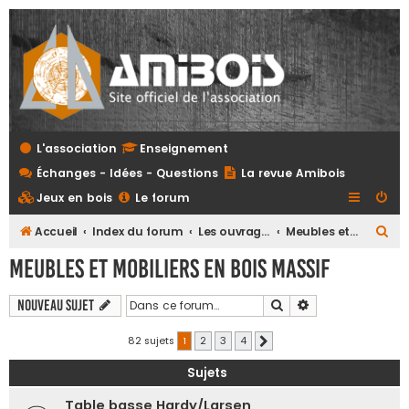
L'association
Enseignement
Échanges - Idées - Questions
La revue Amibois
Jeux en bois
Le forum
R
Accueil
Index du forum
Les ouvrages
Meubles et mobiliers en bois massif
e
Meubles et mobiliers en bois massif
c
h
Rechercher
Recherche avanc
Nouveau sujet
e
82 sujets
1
2
3
4
Suivante
r
Sujets
c
h
Table basse Hardy/Larsen