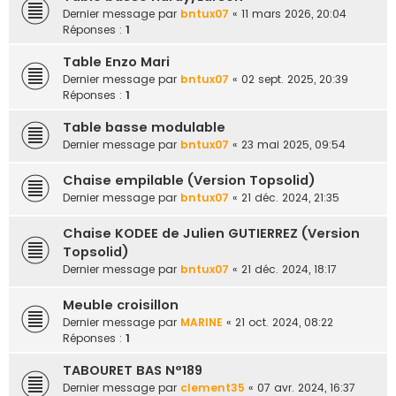
e
Dernier message par
bntux07
«
11 mars 2026, 20:04
Réponses :
1
r
Table Enzo Mari
Dernier message par
bntux07
«
02 sept. 2025, 20:39
Réponses :
1
Table basse modulable
Dernier message par
bntux07
«
23 mai 2025, 09:54
Chaise empilable (Version Topsolid)
Dernier message par
bntux07
«
21 déc. 2024, 21:35
Chaise KODEE de Julien GUTIERREZ (Version
Topsolid)
Dernier message par
bntux07
«
21 déc. 2024, 18:17
Meuble croisillon
Dernier message par
MARINE
«
21 oct. 2024, 08:22
Réponses :
1
TABOURET BAS N°189
Dernier message par
clement35
«
07 avr. 2024, 16:37