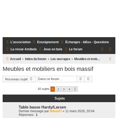
L'association
Enseignement
Échanges - Idées - Questions
La revue Amibois
Jeux en bois
Le forum
R
Accueil
Index du forum
Les ouvrages
Meubles et mobiliers en bois massif
e
Meubles et mobiliers en bois massif
c
Rechercher
Recherche avanc
Nouveau sujet
h
e
1
2
3
4
82 sujets
Suivante
r
Sujets
c
h
Table basse Hardy/Larsen
Dernier message par
bntux07
«
11 mars 2026, 20:04
e
Réponses :
1