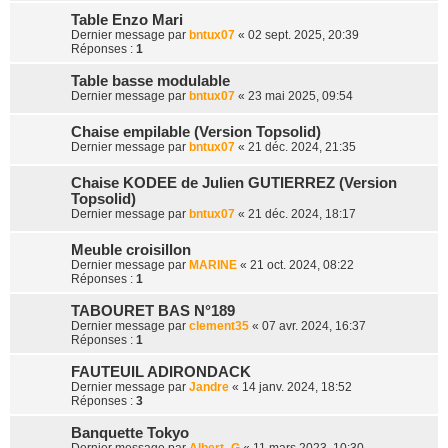
r
Table Enzo Mari
Dernier message par
bntux07
«
02 sept. 2025, 20:39
Réponses :
1
Table basse modulable
Dernier message par
bntux07
«
23 mai 2025, 09:54
Chaise empilable (Version Topsolid)
Dernier message par
bntux07
«
21 déc. 2024, 21:35
Chaise KODEE de Julien GUTIERREZ (Version
Topsolid)
Dernier message par
bntux07
«
21 déc. 2024, 18:17
Meuble croisillon
Dernier message par
MARINE
«
21 oct. 2024, 08:22
Réponses :
1
TABOURET BAS N°189
Dernier message par
clement35
«
07 avr. 2024, 16:37
Réponses :
1
FAUTEUIL ADIRONDACK
Dernier message par
Jandre
«
14 janv. 2024, 18:52
Réponses :
3
Banquette Tokyo
Dernier message par
Albert_G
«
11 mars 2023, 10:30