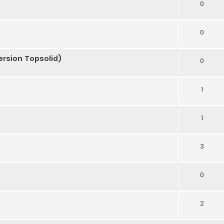
0
0
ersion Topsolid)
0
1
1
3
0
2