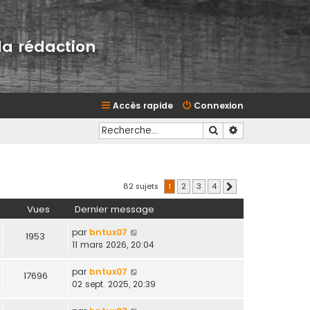
la rédaction
Accès rapide
Connexion
Rechercher
Recherche avan
82 sujets
1
2
3
4
Suivante
Vues
Dernier message
par
bntux07
1953
11 mars 2026, 20:04
par
bntux07
17696
02 sept. 2025, 20:39