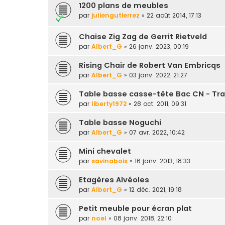
1200 plans de meubles
par
juliengutierrez
» 22 août 2014, 17:13
Chaise Zig Zag de Gerrit Rietveld
par
Albert_G
» 26 janv. 2023, 00:19
Rising Chair de Robert Van Embricqs
par
Albert_G
» 03 janv. 2022, 21:27
Table basse casse-tête Bac CN - Tra
par
liberty1972
» 28 oct. 2011, 09:31
Table basse Noguchi
par
Albert_G
» 07 avr. 2022, 10:42
Mini chevalet
par
savinabois
» 16 janv. 2013, 18:33
Etagères Alvéoles
par
Albert_G
» 12 déc. 2021, 19:18
Petit meuble pour écran plat
par
noel
» 08 janv. 2018, 22:10