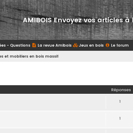
AMIBOIS Envoyez vos articles à 
ées - Questions
La revue Amibois
Jeux en bois
Le forum
s et mobiliers en bois massif
her
herche avancée
Réponses
1
1