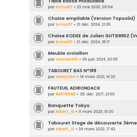
Table basse modulable
par
bntux07
» 23 mai 2025, 09:54
Chaise empilable (Version Topsolid)
par
bntux07
» 21 déc. 2024, 21:35
Chaise KODEE de Julien GUTIERREZ (V
par
bntux07
» 21 déc. 2024, 18:17
Meuble croisillon
par
clement35
» 05 juin 2024, 20:05
TABOURET BAS N°189
par
redaction
» 14 mars 2021, 14:30
FAUTEUIL ADIRONDACK
par
BERTRAND
» 05 déc. 2017, 21:50
Banquette Tokyo
par
Albert_G
» 11 mars 2023, 10:30
Tabouret Stage de découverte 3ème
par
Albert_G
» 24 mars 2022, 17:42