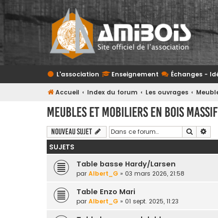
L'association
Enseignement
Échanges - Id
Accueil
Index du forum
Les ouvrages
Meuble
Meubles et mobiliers en bois massif
Recherc
Rec
Nouveau sujet
SUJETS
Table basse Hardy/Larsen
par
Albert_G
» 03 mars 2026, 21:58
Table Enzo Mari
par
Albert_G
» 01 sept. 2025, 11:23