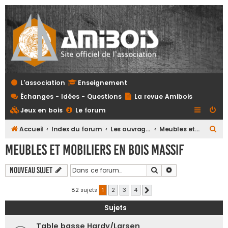
L'association
Enseignement
Échanges - Idées - Questions
La revue Amibois
Jeux en bois
Le forum
R
Accueil
Index du forum
Les ouvrages
Meubles et mobiliers en bois massif
e
Meubles et mobiliers en bois massif
c
h
Rechercher
Recherche avanc
Nouveau sujet
e
82 sujets
1
2
3
4
Suivante
r
Sujets
c
h
Table basse Hardy/Larsen