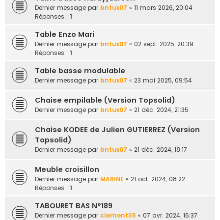
e
Dernier message par
bntux07
«
11 mars 2026, 20:04
Réponses :
1
r
Table Enzo Mari
Dernier message par
bntux07
«
02 sept. 2025, 20:39
Réponses :
1
Table basse modulable
Dernier message par
bntux07
«
23 mai 2025, 09:54
Chaise empilable (Version Topsolid)
Dernier message par
bntux07
«
21 déc. 2024, 21:35
Chaise KODEE de Julien GUTIERREZ (Version
Topsolid)
Dernier message par
bntux07
«
21 déc. 2024, 18:17
Meuble croisillon
Dernier message par
MARINE
«
21 oct. 2024, 08:22
Réponses :
1
TABOURET BAS N°189
Dernier message par
clement35
«
07 avr. 2024, 16:37