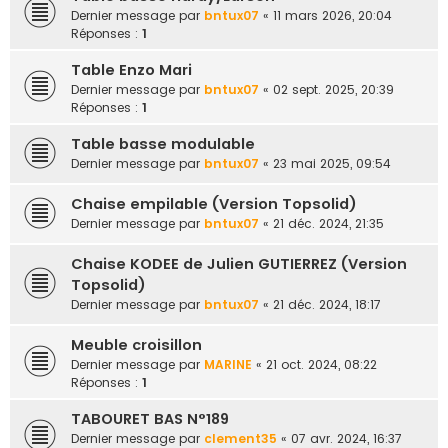
e
Dernier message par
bntux07
«
11 mars 2026, 20:04
Réponses :
1
r
Table Enzo Mari
Dernier message par
bntux07
«
02 sept. 2025, 20:39
Réponses :
1
Table basse modulable
Dernier message par
bntux07
«
23 mai 2025, 09:54
Chaise empilable (Version Topsolid)
Dernier message par
bntux07
«
21 déc. 2024, 21:35
Chaise KODEE de Julien GUTIERREZ (Version
Topsolid)
Dernier message par
bntux07
«
21 déc. 2024, 18:17
Meuble croisillon
Dernier message par
MARINE
«
21 oct. 2024, 08:22
Réponses :
1
TABOURET BAS N°189
Dernier message par
clement35
«
07 avr. 2024, 16:37