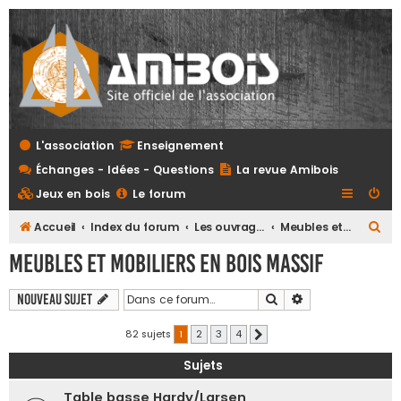
L'association
Enseignement
Échanges - Idées - Questions
La revue Amibois
Jeux en bois
Le forum
R
Accueil
Index du forum
Les ouvrages
Meubles et mobiliers en bois massif
e
Meubles et mobiliers en bois massif
c
h
Rechercher
Recherche avanc
Nouveau sujet
e
82 sujets
1
2
3
4
Suivante
r
Sujets
c
h
Table basse Hardy/Larsen