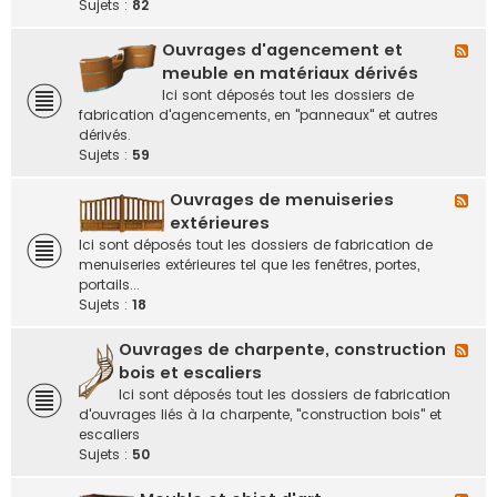
-
Sujets :
82
e
M
e
r
Ouvrages d'agencement et
F
u
l
meuble en matériaux dérivés
b
u
Ici sont déposés tout les dossiers de
l
x
fabrication d'agencements, en "panneaux" et autres
e
-
dérivés.
s
O
Sujets :
59
e
u
t
v
Ouvrages de menuiseries
m
F
r
o
l
extérieures
a
b
u
Ici sont déposés tout les dossiers de fabrication de
g
i
x
menuiseries extérieures tel que les fenêtres, portes,
e
l
-
portails...
s
i
O
Sujets :
18
d
e
u
'
r
v
Ouvrages de charpente, construction
a
F
s
r
g
l
bois et escaliers
e
a
e
u
Ici sont déposés tout les dossiers de fabrication
n
g
n
x
d'ouvrages liés à la charpente, "construction bois" et
b
e
c
-
escaliers
o
s
e
O
Sujets :
50
i
d
m
u
s
e
e
v