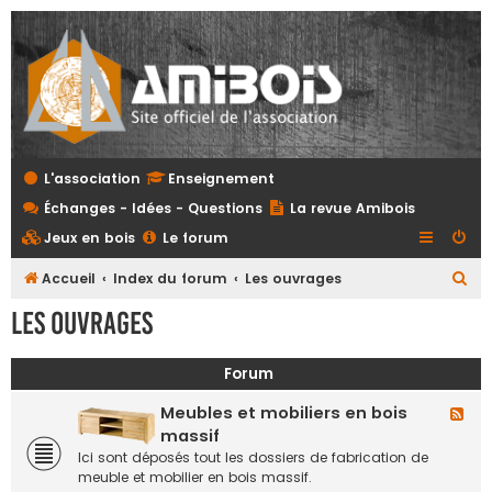
L'association
Enseignement
Échanges - Idées - Questions
La revue Amibois
Jeux en bois
Le forum
R
Accueil
Index du forum
Les ouvrages
e
Les ouvrages
c
h
Forum
e
Meubles et mobiliers en bois
F
r
l
massif
c
u
Ici sont déposés tout les dossiers de fabrication de
x
h
meuble et mobilier en bois massif.