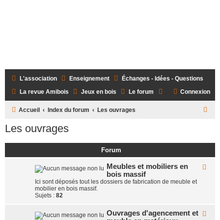
L'association
Enseignement
Échanges - Idées - Questions
La revue Amibois
Jeux en bois
Le forum
Connexion
R
Accueil
Index du forum
Les ouvrages
e
Les ouvrages
c
h
Forum
e
Meubles et mobiliers en
F
r
bois massif
l
u
Ici sont déposés tout les dossiers de fabrication de meuble et
c
x
mobilier en bois massif.
-
Sujets :
82
h
M
e
e
Ouvrages d'agencement et
F
u