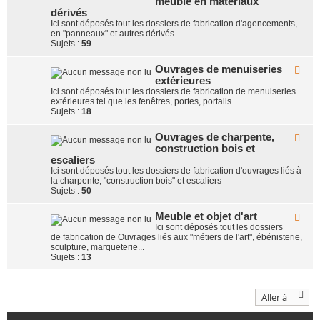
meuble en matériaux
l
b
r
u
dérivés
l
x
e
Ici sont déposés tout les dossiers de fabrication d'agencements,
-
s
en "panneaux" et autres dérivés.
O
e
Sujets :
59
u
t
v
m
Ouvrages de menuiseries
F
r
o
extérieures
l
a
b
u
g
Ici sont déposés tout les dossiers de fabrication de menuiseries
i
x
e
extérieures tel que les fenêtres, portes, portails...
l
-
s
Sujets :
18
i
O
d
e
u
'
r
Ouvrages de charpente,
F
v
a
s
construction bois et
l
r
g
e
u
escaliers
a
e
n
x
g
Ici sont déposés tout les dossiers de fabrication d'ouvrages liés à
n
b
-
e
la charpente, "construction bois" et escaliers
c
o
O
s
Sujets :
50
e
i
u
d
m
s
v
e
e
m
Meuble et objet d'art
F
r
m
n
a
Ici sont déposés tout les dossiers
l
a
e
t
s
de fabrication de Ouvrages liés aux "métiers de l'art", ébénisterie,
u
g
n
e
s
sculpture, marqueterie...
x
e
u
t
i
Sujets :
13
-
s
i
m
f
M
d
s
e
e
e
e
u
u
c
r
b
Aller à
b
h
i
l
l
a
e
e
e
r