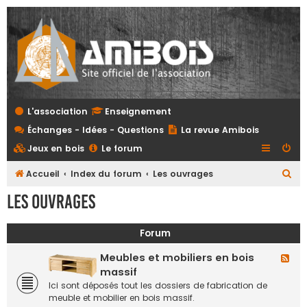
L'association
Enseignement
Échanges - Idées - Questions
La revue Amibois
Jeux en bois
Le forum
R
Accueil
Index du forum
Les ouvrages
e
Les ouvrages
c
h
Forum
e
Meubles et mobiliers en bois
F
r
l
massif
c
u
Ici sont déposés tout les dossiers de fabrication de
x
h
meuble et mobilier en bois massif.