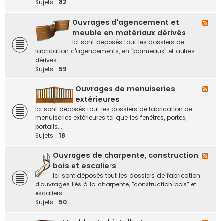
-
Sujets :
82
e
M
e
r
Ouvrages d'agencement et
F
u
l
meuble en matériaux dérivés
b
u
Ici sont déposés tout les dossiers de
l
x
fabrication d'agencements, en "panneaux" et autres
e
-
dérivés.
s
O
Sujets :
59
e
u
t
v
Ouvrages de menuiseries
m
F
r
o
l
extérieures
a
b
u
Ici sont déposés tout les dossiers de fabrication de
g
i
x
menuiseries extérieures tel que les fenêtres, portes,
e
l
-
portails...
s
i
O
Sujets :
18
d
e
u
'
r
v
Ouvrages de charpente, construction
a
F
s
r
g
l
bois et escaliers
e
a
e
u
Ici sont déposés tout les dossiers de fabrication
n
g
n
x
d'ouvrages liés à la charpente, "construction bois" et
b
e
c
-
escaliers
o
s
e
O
Sujets :
50
i
d
m
u
s
e
e
v