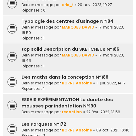
e
Dernier message par
eric_f
«
20 nov. 2023, 10:27
Réponses :
6
r
Typologie des centres d’usinage N°184
Dernier message par
MARQUES DAVID
«
17 mars 2023,
18:50
Réponses :
1
top solid Description du SKETCHEUR N°186
Dernier message par
MARQUES DAVID
«
17 mars 2023,
18:48
Réponses :
1
Des maths dans la conception N°188
Dernier message par
BORNE Antoine
«
11 juil. 2022, 14:17
Réponses :
1
ESSAIS EXPÉRIMENTATION La dureté des
mousses par indentation N°190
Dernier message par
redaction
«
22 févr. 2022, 13:56
Les Parquets N°172
Dernier message par
BORNE Antoine
«
09 oct. 2021, 18:46
Réponses :
2