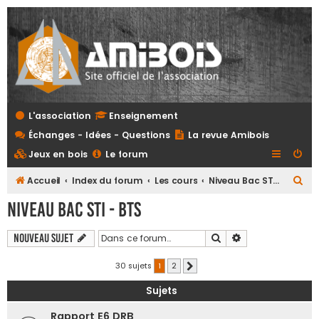
L'association
Enseignement
Échanges - Idées - Questions
La revue Amibois
Jeux en bois
Le forum
R
Accueil
Index du forum
Les cours
Niveau Bac STI - BTS
e
Niveau Bac STI - BTS
c
h
Rechercher
Recherche avanc
Nouveau sujet
e
30 sujets
1
2
Suivante
r
Sujets
c
h
Rapport E6 DRB