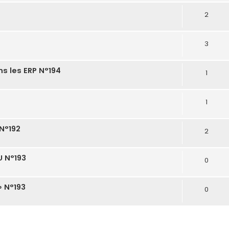
2
3
s les ERP N°194
1
1
 N°192
2
 N°193
0
» N°193
0