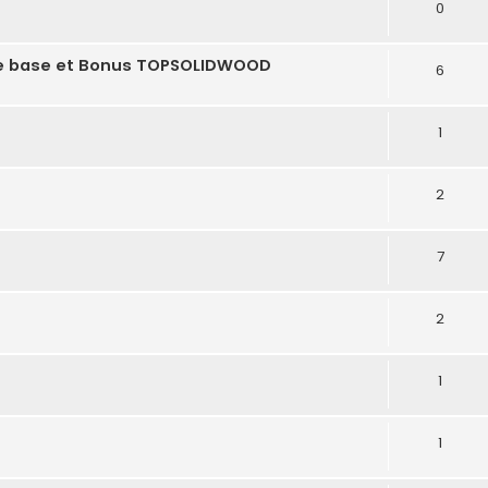
0
 de base et Bonus TOPSOLIDWOOD
6
1
2
7
2
1
1