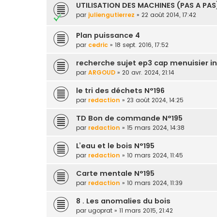
UTILISATION DES MACHINES (PAS A PAS
par
juliengutierrez
» 22 août 2014, 17:42
Plan puissance 4
par
cedric
» 18 sept. 2016, 17:52
recherche sujet ep3 cap menuisier in
par
ARGOUD
» 20 avr. 2024, 21:14
le tri des déchets N°196
par
redaction
» 23 août 2024, 14:25
TD Bon de commande N°195
par
redaction
» 15 mars 2024, 14:38
L’eau et le bois N°195
par
redaction
» 10 mars 2024, 11:45
Carte mentale N°195
par
redaction
» 10 mars 2024, 11:39
8 . Les anomalies du bois
par
ugoprat
» 11 mars 2015, 21:42