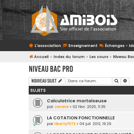
L'association
Enseignement
Échanges - Id
Accueil
Index du forum
Les cours
Niveau Ba
Niveau Bac Pro
Recherc
Rec
Nouveau sujet
SUJETS
Calculatrice mortaiseuse
par
Jandre
» 02 févr. 2025, 11:35
LA COTATION FONCTIONNELLE
par
liberty1972
» 04 juil. 2012, 19:29