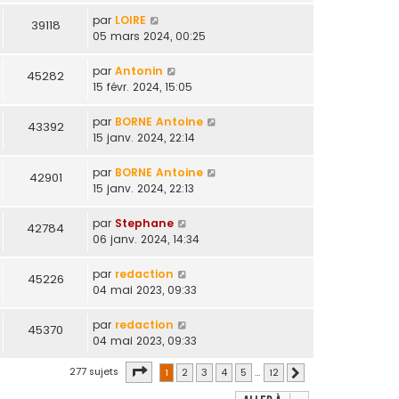
par
LOIRE
39118
05 mars 2024, 00:25
par
Antonin
45282
15 févr. 2024, 15:05
par
BORNE Antoine
43392
15 janv. 2024, 22:14
par
BORNE Antoine
42901
15 janv. 2024, 22:13
par
Stephane
42784
06 janv. 2024, 14:34
par
redaction
45226
04 mai 2023, 09:33
par
redaction
45370
04 mai 2023, 09:33
Page
1
sur
12
277 sujets
1
2
3
4
5
…
12
Suivante