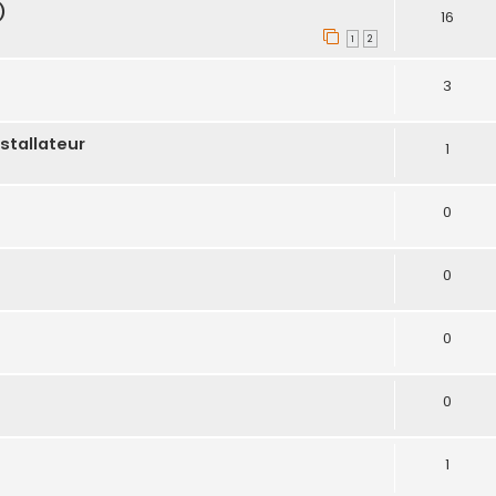
)
16
1
2
3
stallateur
1
0
0
0
0
1