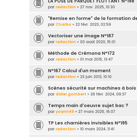
LA POSE DE PARQUET FLOTTANT N°198
par
redaction
» 27 nov. 2025, 10:30
"Remise en forme" de la formation
par
Charbo
» 22 févr. 2023, 02:59
Vectoriser une image N°187
par
redaction
» 03 août 2020, 15:01
Méthode de Crémona N°172
par
redaction
» 01 mai 2015, 13:47
N°167 Calcul d’un moment
par
redaction
» 23 juin 2013, 10:10
Scènes sécurité sur machines à bois
par
didier.gombert
» 26 févr. 2024, 09:37
Temps main d'oeuvre sujet bac ?
par
yoann49
» 27 mars 2025, 16:07
TP Les charnières invisibles N°195
par
redaction
» 10 mars 2024, 11:41