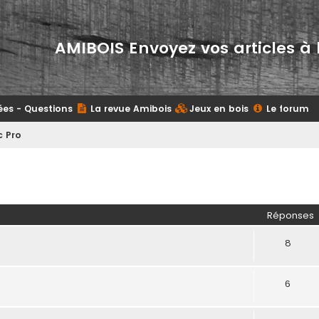
AMIBOIS Envoyez vos articles à 
ées - Questions
La revue Amibois
Jeux en bois
Le forum
c Pro
her
herche avancée
Réponses
8
6