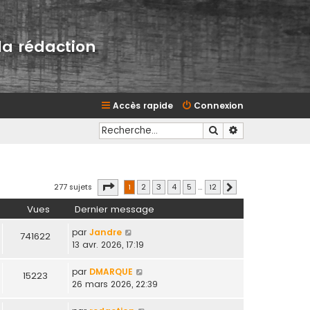
la rédaction
Accès rapide
Connexion
Rechercher
Recherche avan
Page
1
sur
12
277 sujets
1
2
3
4
5
…
12
Suivante
Vues
Dernier message
par
Jandre
741622
13 avr. 2026, 17:19
par
DMARQUE
15223
26 mars 2026, 22:39