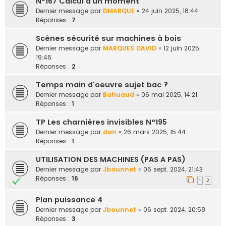
N°167 Calcul d’un moment
Dernier message par
DMARQUE
«
24 juin 2025, 18:44
Réponses :
7
Scènes sécurité sur machines à bois
Dernier message par
MARQUES DAVID
«
12 juin 2025,
19:46
Réponses :
2
Temps main d'oeuvre sujet bac ?
Dernier message par
Bahuaud
«
06 mai 2025, 14:21
Réponses :
1
TP Les charnières invisibles N°195
Dernier message par
dan
«
26 mars 2025, 15:44
Réponses :
1
UTILISATION DES MACHINES (PAS A PAS)
Dernier message par
Jbounnet
«
06 sept. 2024, 21:43
Réponses :
16
1
2
Plan puissance 4
Dernier message par
Jbounnet
«
06 sept. 2024, 20:58
Réponses :
3