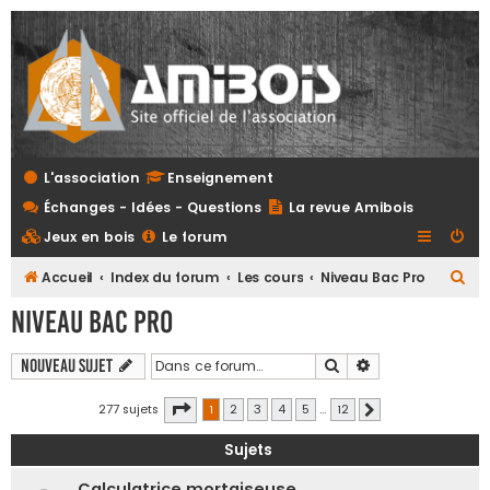
L'association
Enseignement
Échanges - Idées - Questions
La revue Amibois
Jeux en bois
Le forum
R
Accueil
Index du forum
Les cours
Niveau Bac Pro
e
Niveau Bac Pro
c
h
Rechercher
Recherche avanc
Nouveau sujet
e
Page
1
sur
12
277 sujets
1
2
3
4
5
…
12
Suivante
r
c
Sujets
h
Calculatrice mortaiseuse