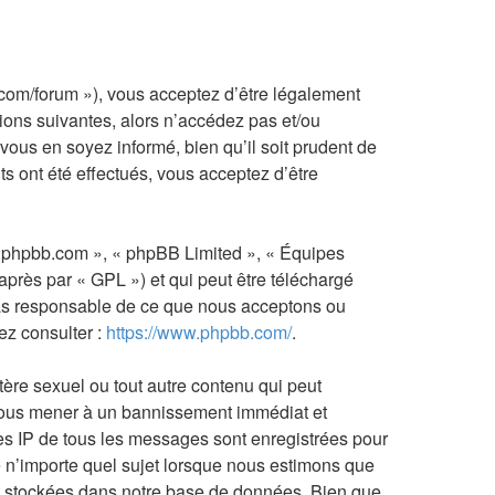
.com/forum »), vous acceptez d’être légalement
ions suivantes, alors n’accédez pas et/ou
vous en soyez informé, bien qu’il soit prudent de
s ont été effectués, vous acceptez d’être
ww.phpbb.com », « phpBB Limited », « Équipes
après par « GPL ») et qui peut être téléchargé
 pas responsable de ce que nous acceptons ou
ez consulter :
https://www.phpbb.com/
.
ère sexuel ou tout autre contenu qui peut
t vous mener à un bannissement immédiat et
ses IP de tous les messages sont enregistrées pour
e n’importe quel sujet lorsque nous estimons que
nt stockées dans notre base de données. Bien que