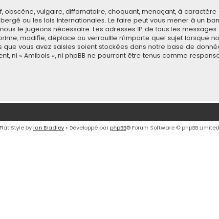
 obscène, vulgaire, diffamatoire, choquant, menaçant, à caractère 
 hébergé ou les lois internationales. Le faire peut vous mener à un
 si nous le jugeons nécessaire. Les adresses IP de tous les message
rime, modifie, déplace ou verrouille n’importe quel sujet lorsque n
 que vous avez saisies soient stockées dans notre base de donnée
ent, ni « Amibois », ni phpBB ne pourront être tenus comme responsa
Flat Style by
Ian Bradley
• Développé par
phpBB
® Forum Software © phpBB Limite