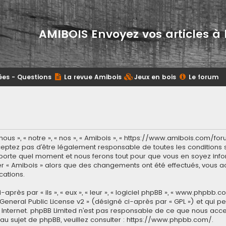
AMIBOIS Envoyez vos articles à 
ées - Questions
La revue Amibois
Jeux en bois
Le forum
ous », « notre », « nos », « Amibois », « https://www.amibois.com/fo
eptez pas d’être légalement responsable de toutes les conditions su
porte quel moment et nous ferons tout pour que vous en soyez inform
ser « Amibois » alors que des changements ont été effectués, vous
cations.
ès par « ils », « eux », « leur », « logiciel phpBB », « www.phpbb.co
General Public License v2
» (désigné ci-après par « GPL ») et qui p
 sur Internet. phpBB Limited n’est pas responsable de ce que nous 
u sujet de phpBB, veuillez consulter :
https://www.phpbb.com/
.