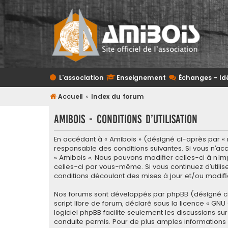
L'association
Enseignement
Échanges - Id
Accueil
Index du forum
Amibois - Conditions d’utilisation
En accédant à « Amibois » (désigné ci-après par « n
responsable des conditions suivantes. Si vous n’acc
« Amibois ». Nous pouvons modifier celles-ci à n’im
celles-ci par vous-même. Si vous continuez d’utili
conditions découlant des mises à jour et/ou modifi
Nos forums sont développés par phpBB (désigné ci-apr
script libre de forum, déclaré sous la licence «
GNU 
logiciel phpBB facilite seulement les discussions
conduite permis. Pour de plus amples informations a