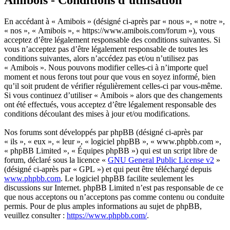
En accédant à « Amibois » (désigné ci-après par « nous », « notre »,
« nos », « Amibois », « https://www.amibois.com/forum »), vous
acceptez d’être légalement responsable des conditions suivantes. Si
vous n’acceptez pas d’être légalement responsable de toutes les
conditions suivantes, alors n’accédez pas et/ou n’utilisez pas
« Amibois ». Nous pouvons modifier celles-ci à n’importe quel
moment et nous ferons tout pour que vous en soyez informé, bien
qu’il soit prudent de vérifier régulièrement celles-ci par vous-même.
Si vous continuez d’utiliser « Amibois » alors que des changements
ont été effectués, vous acceptez d’être légalement responsable des
conditions découlant des mises à jour et/ou modifications.
Nos forums sont développés par phpBB (désigné ci-après par
« ils », « eux », « leur », « logiciel phpBB », « www.phpbb.com »,
« phpBB Limited », « Équipes phpBB ») qui est un script libre de
forum, déclaré sous la licence «
GNU General Public License v2
»
(désigné ci-après par « GPL ») et qui peut être téléchargé depuis
www.phpbb.com
. Le logiciel phpBB facilite seulement les
discussions sur Internet. phpBB Limited n’est pas responsable de ce
que nous acceptons ou n’acceptons pas comme contenu ou conduite
permis. Pour de plus amples informations au sujet de phpBB,
veuillez consulter :
https://www.phpbb.com/
.