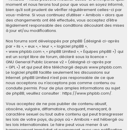
e
moment et nous ferons tout pour que vous en soyez informé,
bien qu’il soit prudent de vérifier régulièrement celles-ci par
r
vous-même. Si vous continuez d’utiliser « Amibois » alors que
des changements ont été effectués, vous acceptez d’être
légalement responsable des conditions découlant des mises
à jour et/ou modifications.
Nos forums sont développés par phpBB (désigné ci-après
par « ils », « eux », « leur », « logiciel phpBB »,
« www.phpbb.com », « phpBB Limited », « Équipes phpBB ») qui
est un script libre de forum, déclaré sous la licence «
GNU General Public License v2
» (désigné ci-après par
« GPL ») et qui peut être téléchargé depuis
www.phpbb.com
.
Le logiciel phpBB facilite seulement les discussions sur
Internet. phpBB Limited n’est pas responsable de ce que
nous acceptons ou n’acceptons pas comme contenu ou
conduite permis. Pour de plus amples informations au sujet
de phpBB, veuillez consulter :
https://www.phpbb.com/
.
Vous acceptez de ne pas publier de contenu abusif,
obscène, vulgaire, diffamatoire, choquant, menaçant, à
caractère sexuel ou tout autre contenu qui peut transgresser
les lois de votre pays, du pays où « Amibois » est hébergé ou
les lois internationales. Le faire peut vous mener à un
bannissement immédiat et permanent, avec une notification