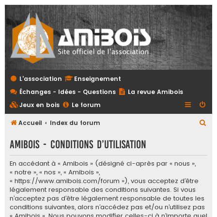
L'association
Enseignement
Échanges - Idées - Questions
La revue Amibois
Jeux en bois
Le forum
R
Accueil
Index du forum
e
Amibois - Conditions d’utilisation
c
h
En accédant à « Amibois » (désigné ci-après par « nous »,
« notre », « nos », « Amibois »,
e
« https://www.amibois.com/forum »), vous acceptez d’être
r
légalement responsable des conditions suivantes. Si vous
c
n’acceptez pas d’être légalement responsable de toutes les
conditions suivantes, alors n’accédez pas et/ou n’utilisez pas
h
« Amibois ». Nous pouvons modifier celles-ci à n’importe quel