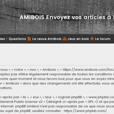
AMIBOIS Envoyez vos articles à 
ées - Questions
La revue Amibois
Jeux en bois
Le forum
ous », « notre », « nos », « Amibois », « https://www.amibois.com/fo
eptez pas d’être légalement responsable de toutes les conditions su
porte quel moment et nous ferons tout pour que vous en soyez inform
ser « Amibois » alors que des changements ont été effectués, vous
cations.
ès par « ils », « eux », « leur », « logiciel phpBB », « www.phpbb.co
General Public License v2
» (désigné ci-après par « GPL ») et qui p
 sur Internet. phpBB Limited n’est pas responsable de ce que nous 
u sujet de phpBB, veuillez consulter :
https://www.phpbb.com/
.