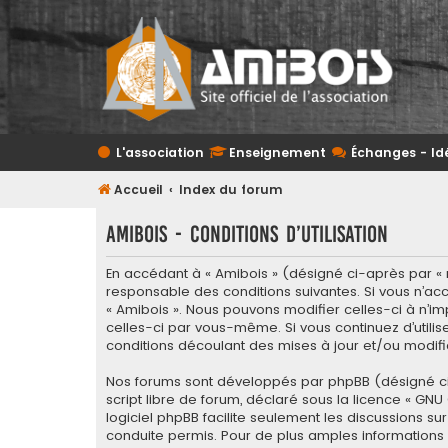
L'association
Enseignement
Échanges - Id
Accueil
Index du forum
Amibois - Conditions d’utilisation
En accédant à « Amibois » (désigné ci-après par « n
responsable des conditions suivantes. Si vous n’acc
« Amibois ». Nous pouvons modifier celles-ci à n’im
celles-ci par vous-même. Si vous continuez d’utili
conditions découlant des mises à jour et/ou modifi
Nos forums sont développés par phpBB (désigné ci-apr
script libre de forum, déclaré sous la licence «
GNU 
logiciel phpBB facilite seulement les discussions
conduite permis. Pour de plus amples informations a