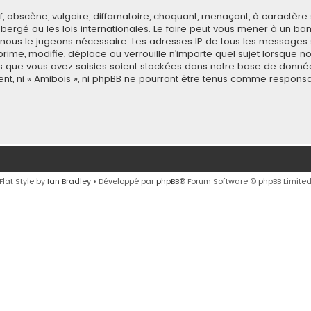
 obscène, vulgaire, diffamatoire, choquant, menaçant, à caractère 
 hébergé ou les lois internationales. Le faire peut vous mener à un
 si nous le jugeons nécessaire. Les adresses IP de tous les message
rime, modifie, déplace ou verrouille n’importe quel sujet lorsque n
 que vous avez saisies soient stockées dans notre base de donnée
ent, ni « Amibois », ni phpBB ne pourront être tenus comme responsa
Flat Style by
Ian Bradley
• Développé par
phpBB
® Forum Software © phpBB Limite