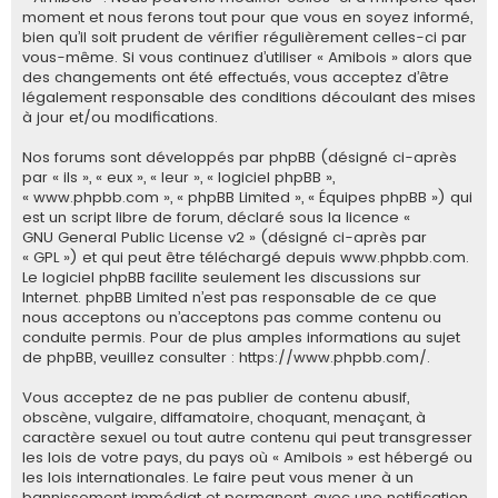
e
moment et nous ferons tout pour que vous en soyez informé,
bien qu’il soit prudent de vérifier régulièrement celles-ci par
r
vous-même. Si vous continuez d’utiliser « Amibois » alors que
des changements ont été effectués, vous acceptez d’être
légalement responsable des conditions découlant des mises
à jour et/ou modifications.
Nos forums sont développés par phpBB (désigné ci-après
par « ils », « eux », « leur », « logiciel phpBB »,
« www.phpbb.com », « phpBB Limited », « Équipes phpBB ») qui
est un script libre de forum, déclaré sous la licence «
GNU General Public License v2
» (désigné ci-après par
« GPL ») et qui peut être téléchargé depuis
www.phpbb.com
.
Le logiciel phpBB facilite seulement les discussions sur
Internet. phpBB Limited n’est pas responsable de ce que
nous acceptons ou n’acceptons pas comme contenu ou
conduite permis. Pour de plus amples informations au sujet
de phpBB, veuillez consulter :
https://www.phpbb.com/
.
Vous acceptez de ne pas publier de contenu abusif,
obscène, vulgaire, diffamatoire, choquant, menaçant, à
caractère sexuel ou tout autre contenu qui peut transgresser
les lois de votre pays, du pays où « Amibois » est hébergé ou
les lois internationales. Le faire peut vous mener à un
bannissement immédiat et permanent, avec une notification