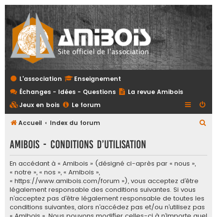
L'association
Enseignement
Échanges - Idées - Questions
La revue Amibois
Jeux en bois
Le forum
R
Accueil
Index du forum
e
Amibois - Conditions d’utilisation
c
h
En accédant à « Amibois » (désigné ci-après par « nous »,
« notre », « nos », « Amibois »,
e
« https://www.amibois.com/forum »), vous acceptez d’être
r
légalement responsable des conditions suivantes. Si vous
c
n’acceptez pas d’être légalement responsable de toutes les
conditions suivantes, alors n’accédez pas et/ou n’utilisez pas
h
« Amibois ». Nous pouvons modifier celles-ci à n’importe quel