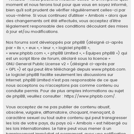
e
moment et nous ferons tout pour que vous en soyez informé,
bien qu’il soit prudent de vérifier régulièrement celles-ci par
r
vous-même. Si vous continuez d’utiliser « Amibois » alors que
des changements ont été effectués, vous acceptez d’être
légalement responsable des conditions découlant des mises
à jour et/ou modifications.
Nos forums sont développés par phpBB (désigné ci-après
par « ils », « eux », « leur », « logiciel phpBB »,
« www.phpbb.com », « phpBB Limited », « Équipes phpBB ») qui
est un script libre de forum, déclaré sous la licence «
GNU General Public License v2
» (désigné ci-après par
« GPL ») et qui peut être téléchargé depuis
www.phpbb.com
.
Le logiciel phpBB facilite seulement les discussions sur
Internet. phpBB Limited n’est pas responsable de ce que
nous acceptons ou n’acceptons pas comme contenu ou
conduite permis. Pour de plus amples informations au sujet
de phpBB, veuillez consulter :
https://www.phpbb.com/
.
Vous acceptez de ne pas publier de contenu abusif,
obscène, vulgaire, diffamatoire, choquant, menaçant, à
caractère sexuel ou tout autre contenu qui peut transgresser
les lois de votre pays, du pays où « Amibois » est hébergé ou
les lois internationales. Le faire peut vous mener à un
bannissement immédiat et permanent, avec une notification