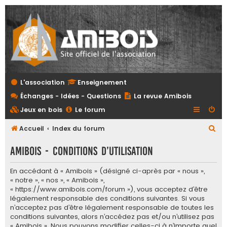
L'association
Enseignement
Échanges - Idées - Questions
La revue Amibois
Jeux en bois
Le forum
R
Accueil
Index du forum
e
Amibois - Conditions d’utilisation
c
h
En accédant à « Amibois » (désigné ci-après par « nous »,
« notre », « nos », « Amibois »,
e
« https://www.amibois.com/forum »), vous acceptez d’être
r
légalement responsable des conditions suivantes. Si vous
c
n’acceptez pas d’être légalement responsable de toutes les
conditions suivantes, alors n’accédez pas et/ou n’utilisez pas
h
« Amibois ». Nous pouvons modifier celles-ci à n’importe quel