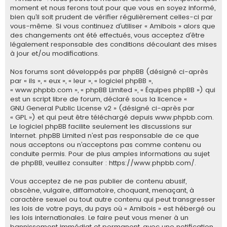
e
moment et nous ferons tout pour que vous en soyez informé,
bien qu’il soit prudent de vérifier régulièrement celles-ci par
r
vous-même. Si vous continuez d’utiliser « Amibois » alors que
des changements ont été effectués, vous acceptez d’être
légalement responsable des conditions découlant des mises
à jour et/ou modifications.
Nos forums sont développés par phpBB (désigné ci-après
par « ils », « eux », « leur », « logiciel phpBB »,
« www.phpbb.com », « phpBB Limited », « Équipes phpBB ») qui
est un script libre de forum, déclaré sous la licence «
GNU General Public License v2
» (désigné ci-après par
« GPL ») et qui peut être téléchargé depuis
www.phpbb.com
.
Le logiciel phpBB facilite seulement les discussions sur
Internet. phpBB Limited n’est pas responsable de ce que
nous acceptons ou n’acceptons pas comme contenu ou
conduite permis. Pour de plus amples informations au sujet
de phpBB, veuillez consulter :
https://www.phpbb.com/
.
Vous acceptez de ne pas publier de contenu abusif,
obscène, vulgaire, diffamatoire, choquant, menaçant, à
caractère sexuel ou tout autre contenu qui peut transgresser
les lois de votre pays, du pays où « Amibois » est hébergé ou
les lois internationales. Le faire peut vous mener à un
bannissement immédiat et permanent, avec une notification