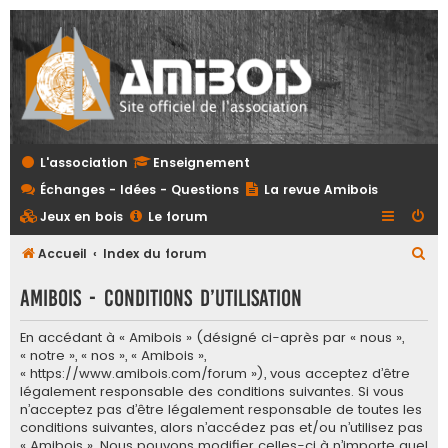
L'association
Enseignement
Échanges - Idées - Questions
La revue Amibois
Jeux en bois
Le forum
R
Accueil
Index du forum
e
Amibois - Conditions d’utilisation
c
h
En accédant à « Amibois » (désigné ci-après par « nous »,
« notre », « nos », « Amibois »,
e
« https://www.amibois.com/forum »), vous acceptez d’être
r
légalement responsable des conditions suivantes. Si vous
c
n’acceptez pas d’être légalement responsable de toutes les
conditions suivantes, alors n’accédez pas et/ou n’utilisez pas
h
« Amibois ». Nous pouvons modifier celles-ci à n’importe quel