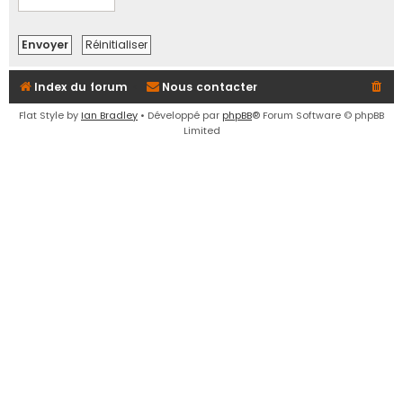
e
r
Index du forum
Nous contacter
Flat Style by
Ian Bradley
• Développé par
phpBB
® Forum Software © phpBB
Limited