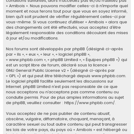
conditions suivantes, alors n’accédez pas et/ou n’utilisez pas
e
« Amibois ». Nous pouvons modifier celles-ci à n’importe quel
moment et nous ferons tout pour que vous en soyez informé,
r
bien qu’il soit prudent de vérifier régulièrement celles-ci par
vous-même. Si vous continuez d’utiliser « Amibois » alors que
des changements ont été effectués, vous acceptez d’être
légalement responsable des conditions découlant des mises
à jour et/ou modifications.
Nos forums sont développés par phpBB (désigné ci-après
par « ils », « eux », « leur », « logiciel phpBB »,
« www.phpbb.com », « phpBB Limited », « Équipes phpBB ») qui
est un script libre de forum, déclaré sous la licence «
GNU General Public License v2
» (désigné ci-après par
« GPL ») et qui peut être téléchargé depuis
www.phpbb.com
.
Le logiciel phpBB facilite seulement les discussions sur
Internet. phpBB Limited n’est pas responsable de ce que
nous acceptons ou n’acceptons pas comme contenu ou
conduite permis. Pour de plus amples informations au sujet
de phpBB, veuillez consulter :
https://www.phpbb.com/
.
Vous acceptez de ne pas publier de contenu abusif,
obscène, vulgaire, diffamatoire, choquant, menaçant, à
caractère sexuel ou tout autre contenu qui peut transgresser
les lois de votre pays, du pays où « Amibois » est hébergé ou