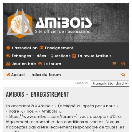
L'association
Enseignement
Échanges - Idées - Questions
La revue Amibois
Jeux en bois
Le forum
R
Accueil
Index du forum
e
Langue :
c
Amibois - Enregistrement
h
e
En accédant à « Amibois » (désigné ci-après par « nous »,
« notre », « nos », « Amibois »,
r
« https://www.amibois.com/forum »), vous acceptez d’être
c
légalement responsable des conditions suivantes. Si vous
n’acceptez pas d’être légalement responsable de toutes les
h