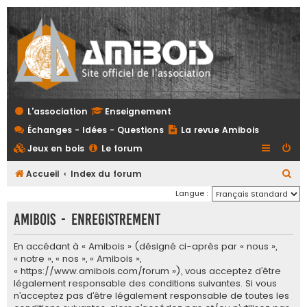
L'association
Enseignement
Échanges - Idées - Questions
La revue Amibois
Jeux en bois
Le forum
R
Accueil
Index du forum
e
Langue :
c
Amibois - Enregistrement
h
e
En accédant à « Amibois » (désigné ci-après par « nous »,
« notre », « nos », « Amibois »,
r
« https://www.amibois.com/forum »), vous acceptez d’être
c
légalement responsable des conditions suivantes. Si vous
n’acceptez pas d’être légalement responsable de toutes les
h