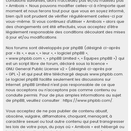
conditions suivantes, alors n’accédez pas et/ou n’utilisez pas
e
« Amibois ». Nous pouvons modifier celles-ci à n’importe quel
moment et nous ferons tout pour que vous en soyez informé,
r
bien qu’il soit prudent de vérifier régulièrement celles-ci par
vous-même. Si vous continuez d’utiliser « Amibois » alors que
des changements ont été effectués, vous acceptez d’être
légalement responsable des conditions découlant des mises
à jour et/ou modifications.
Nos forums sont développés par phpBB (désigné ci-après
par « ils », « eux », « leur », « logiciel phpBB »,
« www.phpbb.com », « phpBB Limited », « Équipes phpBB ») qui
est un script libre de forum, déclaré sous la licence «
GNU General Public License v2
» (désigné ci-après par
« GPL ») et qui peut être téléchargé depuis
www.phpbb.com
.
Le logiciel phpBB facilite seulement les discussions sur
Internet. phpBB Limited n’est pas responsable de ce que
nous acceptons ou n’acceptons pas comme contenu ou
conduite permis. Pour de plus amples informations au sujet
de phpBB, veuillez consulter :
https://www.phpbb.com/
.
Vous acceptez de ne pas publier de contenu abusif,
obscène, vulgaire, diffamatoire, choquant, menaçant, à
caractère sexuel ou tout autre contenu qui peut transgresser
les lois de votre pays, du pays où « Amibois » est hébergé ou