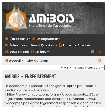
L'association
Enseignement
Échanges - Idées - Questions
La revue Amibois
Jeux en bois
Le forum
R
Accueil
Index du forum
e
Langue :
c
Amibois - Enregistrement
h
e
En accédant à « Amibois » (désigné ci-après par « nous »,
« notre », « nos », « Amibois »,
r
« https://www.amibois.com/forum »), vous acceptez d’être
c
légalement responsable des conditions suivantes. Si vous
n’acceptez pas d’être légalement responsable de toutes les
h