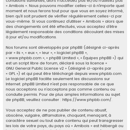
conditions suivantes, alors n’accédez pas et/ou n’utilisez pas
e
« Amibois ». Nous pouvons modifier celles-ci à n’importe quel
moment et nous ferons tout pour que vous en soyez informé,
r
bien qu’il soit prudent de vérifier régulièrement celles-ci par
vous-même. Si vous continuez d’utiliser « Amibois » alors que
des changements ont été effectués, vous acceptez d’être
légalement responsable des conditions découlant des mises
à jour et/ou modifications.
Nos forums sont développés par phpBB (désigné ci-après
par « ils », « eux », « leur », « logiciel phpBB »,
« www.phpbb.com », « phpBB Limited », « Équipes phpBB ») qui
est un script libre de forum, déclaré sous la licence «
GNU General Public License v2
» (désigné ci-après par
« GPL ») et qui peut être téléchargé depuis
www.phpbb.com
.
Le logiciel phpBB facilite seulement les discussions sur
Internet. phpBB Limited n’est pas responsable de ce que
nous acceptons ou n’acceptons pas comme contenu ou
conduite permis. Pour de plus amples informations au sujet
de phpBB, veuillez consulter :
https://www.phpbb.com/
.
Vous acceptez de ne pas publier de contenu abusif,
obscène, vulgaire, diffamatoire, choquant, menaçant, à
caractère sexuel ou tout autre contenu qui peut transgresser
les lois de votre pays, du pays où « Amibois » est hébergé ou