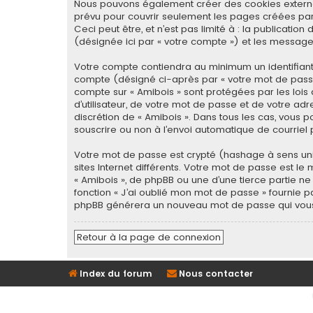
Nous pouvons également créer des cookies externes
prévu pour couvrir seulement les pages créées par 
Ceci peut être, et n’est pas limité à : la publicatio
(désignée ici par « votre compte ») et les message
Votre compte contiendra au minimum un identifiant 
compte (désigné ci-après par « votre mot de passe 
compte sur « Amibois » sont protégées par les loi
d’utilisateur, de votre mot de passe et de votre adr
discrétion de « Amibois ». Dans tous les cas, vous 
souscrire ou non à l’envoi automatique de courriel p
Votre mot de passe est crypté (hashage à sens uniq
sites Internet différents. Votre mot de passe est 
« Amibois », de phpBB ou une d’une tierce partie n
fonction « J’ai oublié mon mot de passe » fournie pa
phpBB générera un nouveau mot de passe qui vous
Retour à la page de connexion
Index du forum
Nous contacter