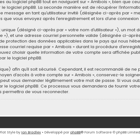
 au logiciel phpBB tout en naviguant sur « Amibois », bien que ceu
le logiciel phpBB. La seconde manière est de récupérer l’informat
n de message en tant qu’utilisateur invité (désignée ci-après par « me
s que vous envoyez après l’enregistrement et lors d’une connexion 
unique (désigné ci-après par « votre nom d’utilisateur »), un mot d
»), et une adresse courriel personnelle valide (désignée ci-après p
s de protection des données applicables dans le pays qui nous héb
esse courriel requise par « Amibois » durant la procédure d’enregistre
pouvez choisir quelle information de votre compte sera affichée publ
ar le logiciel phpBB.
ue) afin qu’il soit sécurisé. Cependant, il est recommandé de ne p
le moyen d’accès à votre compte sur « Amibois », conservez-le soig
e peut vous demander légitimement votre mot de passe. Si vous oubl
r le logiciel phpBB. Ce processus vous demandera de fournir votre nom
 permettra de vous reconnecter.
Flat Style by
Ian Bradley
• Développé par
phpBB
® Forum Software © phpBB Limite