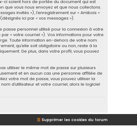
x-ci soient hors de portée du document qui est
ion que vous nous envoyez et que nous collectons.
ssages invités »), l’enregistrement sur « Amibois »
(désignés ici par « vos messages »).
e passe personnel utilisé pour la connexion à votre
ar « votre courriel »). Vos informations pour votre
erge. Toute information en-dehors de votre nom
ment, qu’elle soit obligatoire ou non, reste à la
iquement. De plus, dans votre profil, vous pouvez
as utiliser le même mot de passe sur plusieurs
neusement et en aucun cas une personne affiliée de
iez votre mot de passe, vous pouvez utiliser la
 d’utilisateur et votre courriel, alors le logiciel
Supprimer les cookies du forum
d