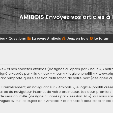
AMIBOIS Envoyez vos articles à 
ées - Questions
La revue Amibois
Jeux en bois
Le forum
» et ses sociétés affiliées (désignés ci-après par « nous », « notre »
 ci-après par « ils », « eux », « leur », « logiciel phpBB », « www.p
dant n’importe quelle session d’utilisation de votre part (désignée ci
Premièrement, en naviguant sur « Amibois », le logiciel phpBB crée
aires du navigateur Internet de votre ordinateur. Les deux premiers c
t de session invité (désigné ci-après par « session-id »), qui vous 
guerez sur les sujets de « Amibois » et est utilisé pour stocker les i