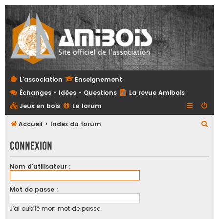
L'association
Enseignement
Échanges - Idées - Questions
La revue Amibois
Jeux en bois
Le forum
R
Accueil
Index du forum
e
Connexion
c
h
Nom d’utilisateur :
e
r
Mot de passe :
c
J’ai oublié mon mot de passe
h