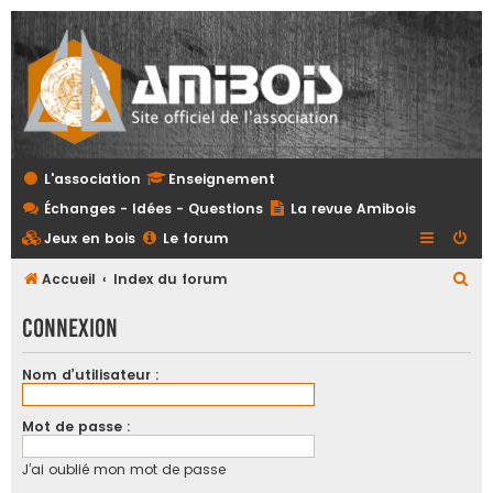
L'association
Enseignement
Échanges - Idées - Questions
La revue Amibois
Jeux en bois
Le forum
R
Accueil
Index du forum
e
Connexion
c
h
Nom d’utilisateur :
e
r
Mot de passe :
c
J’ai oublié mon mot de passe
h