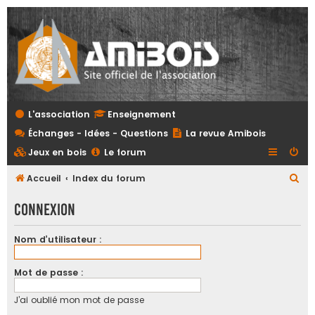
L'association
Enseignement
Échanges - Idées - Questions
La revue Amibois
Jeux en bois
Le forum
R
Accueil
Index du forum
e
Connexion
c
h
Nom d’utilisateur :
e
r
Mot de passe :
c
J’ai oublié mon mot de passe
h