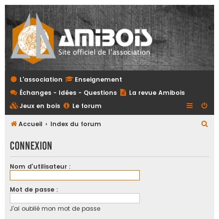
L'association
Enseignement
Échanges - Idées - Questions
La revue Amibois
Jeux en bois
Le forum
R
Accueil
Index du forum
e
Connexion
c
h
Nom d’utilisateur :
e
r
Mot de passe :
c
J’ai oublié mon mot de passe
h