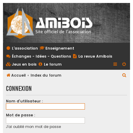
L'association
Enseignement
Échanges - Idées - Questions
La revue Amibois
Jeux en bois
Le forum
R
Accueil
Index du forum
e
Connexion
c
h
Nom d’utilisateur :
e
r
Mot de passe :
c
J’ai oublié mon mot de passe
h