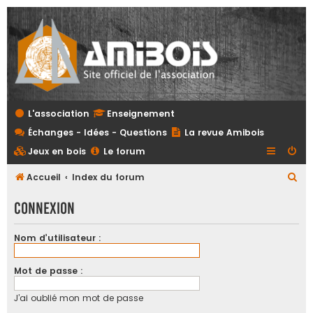
L'association
Enseignement
Échanges - Idées - Questions
La revue Amibois
Jeux en bois
Le forum
R
Accueil
Index du forum
e
Connexion
c
h
Nom d’utilisateur :
e
r
Mot de passe :
c
J’ai oublié mon mot de passe
h